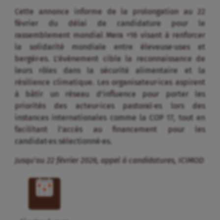
Cette annonce informe de la prolongation au 22
février du délai de candidature pour le
rassemblement mondial Mera +16 visant à renforcer
la solidarité mondiale entre éleveuse·uses et
bergèr·es. L’événement cible la reconnaissance de
leurs rôles dans la sécurité alimentaire et la
résilience climatique. Les organisateur·ices aspirent
à bâtir un réseau d’influence pour porter les
priorités des acteur·ices pastoral·es lors des
instances internationales comme la COP 17, tout en
facilitant l’accès au financement pour les
candidat·es sélectionné·es.
Jusqu’au 22 février 2026, appel à candidatures, ICIMOD