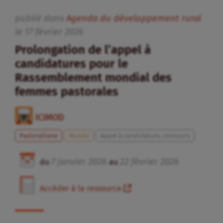
publié dans
Agenda du développement rural
le
17
février
2026
Prolongation de l’appel à
candidatures pour le
Rassemblement mondial des
femmes pastorales
ICIMOD
Pastoralisme
Monde
Appel à candidature, concours
7
janvier
2026
22
février
2026
du
au
Accéder à la ressource