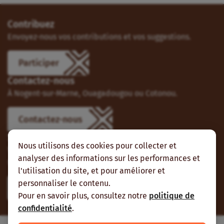
Contribuez
Envoyez-nous vos contributions et vos suggestions.
Participer
Contactez-nous
À Nogent-sur-Marne, Ouagadougou ou Cotonou.
Contactez-nous
Suivez-nous
Nous utilisons des cookies pour collecter et
Vous pouvez aussi vous abonner à nos flux RSS et nous
analyser des informations sur les performances et
suivre sur les réseaux sociaux.
l'utilisation du site, et pour améliorer et
personnaliser le contenu.
Pour en savoir plus, consultez notre
politique de
confidentialité
.