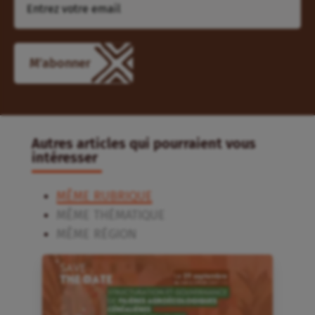
M'abonner
Autres articles qui pourraient vous
intéresser
MÊME RUBRIQUE
MÊME THÉMATIQUE
MÊME RÉGION