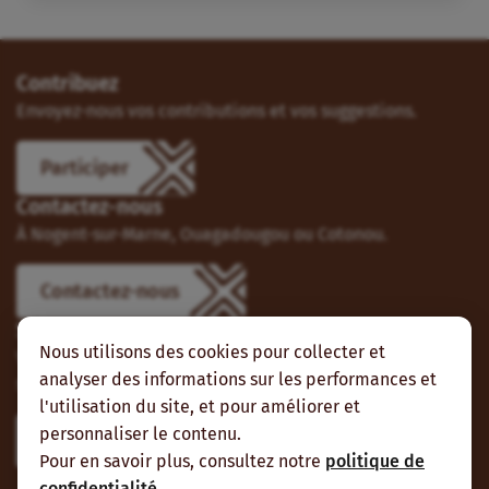
Contribuez
Envoyez-nous vos contributions et vos suggestions.
Participer
Contactez-nous
À Nogent-sur-Marne, Ouagadougou ou Cotonou.
Contactez-nous
Suivez-nous
Nous utilisons des cookies pour collecter et
Vous pouvez aussi vous abonner à nos flux RSS et nous
analyser des informations sur les performances et
suivre sur les réseaux sociaux.
l'utilisation du site, et pour améliorer et
personnaliser le contenu.
Pour en savoir plus, consultez notre
politique de
confidentialité
.