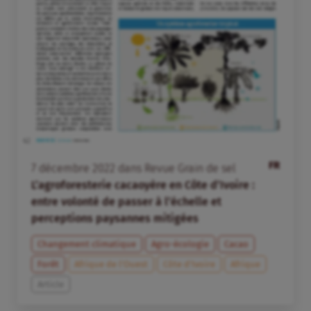
FR
7
décembre
2022
dans
Revue Grain de sel
L’agroforesterie cacaoyère en Côte d’Ivoire :
entre volonté de passer à l’échelle et
perceptions paysannes mitigées
Changement climatique
Agro-écologie
Cacao
Forêt
Afrique de l’Ouest
Côte d’Ivoire
Afrique
Article