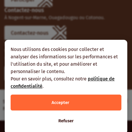
Contactez-nous
À Nogent-sur-Marne, Ouagadougou ou Cotonou.
Contactez-nous
Suivez-nous
Nous utilisons des cookies pour collecter et
Vous pouvez aussi vous abonner à nos flux RSS et nous
analyser des informations sur les performances et
suivre sur les réseaux sociaux.
l'utilisation du site, et pour améliorer et
personnaliser le contenu.
Pour en savoir plus, consultez notre
politique de
confidentialité
.
Site web réalisé avec le soutien de l’Agence
Accepter
Française de Développement
Refuser
Inter-réseaux | Tous droits réservés |
Mentions légales
|
Plan du