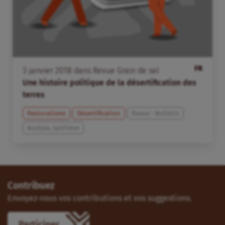
FR
3
janvier
2018
dans
Revue Grain de sel
Une histoire politique de la désertification des
terres
Pastoralisme
Désertification
Revue - Bulletin
Analyse, synthèse
Contribuez
Envoyez-nous vos contributions et vos suggestions.
Participer