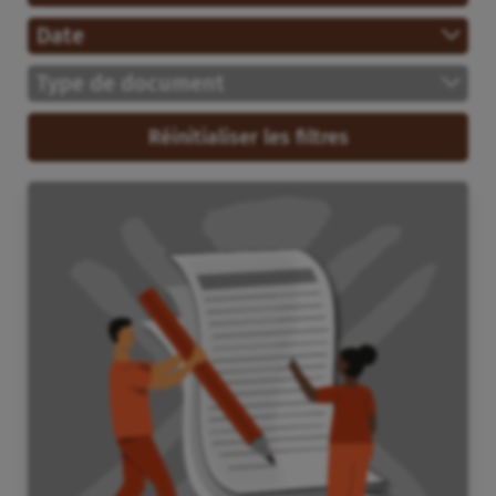
Date
Type de document
Réinitialiser les filtres