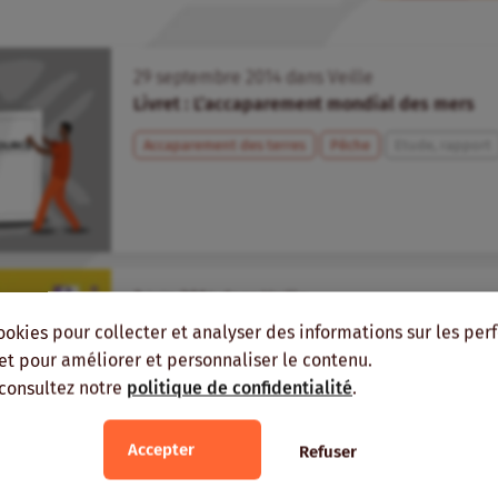
29
septembre
2014
dans
Veille
Livret : L’accaparement mondial des mers
Accaparement des terres
Pêche
Etude, rapport
3
juin
2014
dans
Veille
The New Alliance for Food Security and Nutrit
ookies pour collecter et analyser des informations sur les pe
corporations and endanger Africa’s small fa
, et pour améliorer et personnaliser le contenu.
 consultez notre
politique de confidentialité
.
Investissement
Nouvelle Alliance
Accepter
Refuser