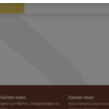
ntactez-nous
Suivez-nous
ogent-sur-Marne, Ouagadougou ou
Vous pouvez aussi vous 