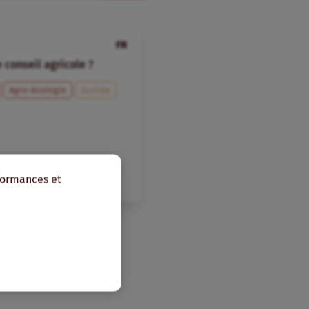
FR
 conseil agricole ?
Agro-écologie
Guinée
rformances et