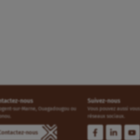
ntactez-nous
Suivez-nous
ogent-sur-Marne, Ouagadougou ou
Vous pouvez aussi vous 
onou.
réseaux sociaux.
Contactez-nous