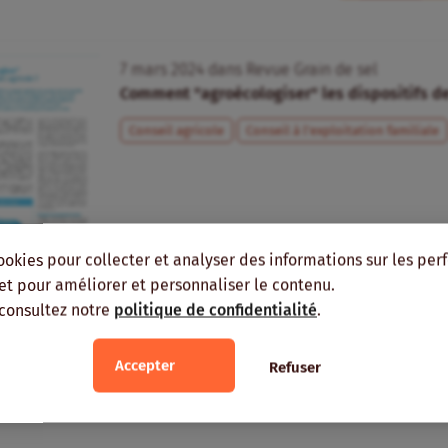
7
mars
2024
dans
Revue Grain de sel
Comment "agroécologiser" les dispositifs de
Conseil agricole
Conseil à l’exploitation familiale
ookies pour collecter et analyser des informations sur les pe
, et pour améliorer et personnaliser le contenu.
 consultez notre
politique de confidentialité
.
Accepter
Refuser