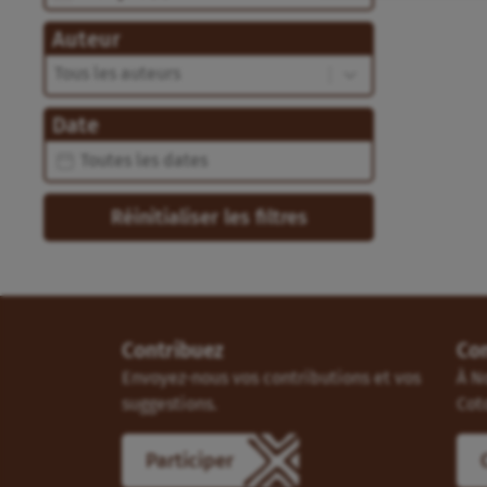
Auteur
Auteur
Auteur
Date
Date
Date
Réinitialiser les filtres
Contribuez
Co
Envoyez-nous vos contributions et vos
À N
suggestions.
Cot
Participer