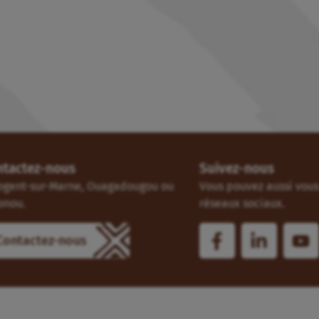
ntactez-nous
Suivez-nous
ogent-sur-Marne, Ouagadougou ou
Vous pouvez aussi vous 
onou.
réseaux sociaux.
Contactez-nous