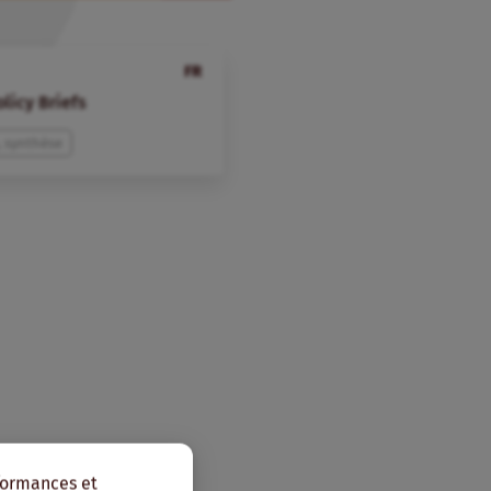
FR
licy Briefs
, synthèse
rformances et