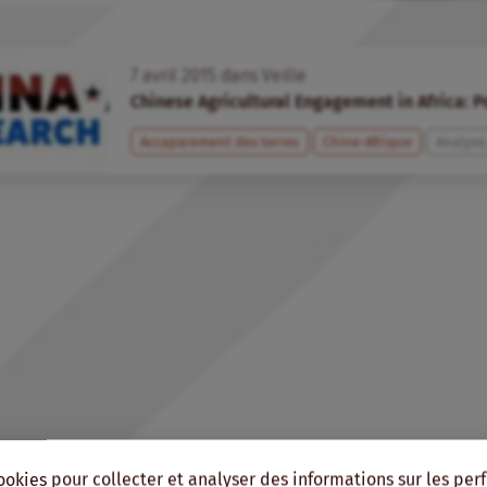
7
avril
2015
dans
Veille
Chinese Agricultural Engagement in Africa: Po
Accaparement des terres
Chine-Afrique
Analyse
ookies pour collecter et analyser des informations sur les pe