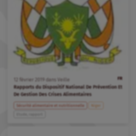
FR
12
février
2019
dans
Veille
Rapports du Dispositif National De Prévention Et
De Gestion Des Crises Alimentaires
Sécurité alimentaire et nutritionnelle
Niger
Etude, rapport