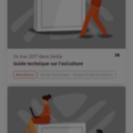
FR
24
mai
2017
dans
Veille
Guide technique sur l’aviculture
Aviculture
Guide technique - Supports de formation