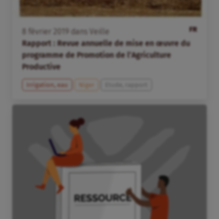
FR
8
février
2019
dans
Veille
Rapport : Revue annuelle de mise en œuvre du
programme de Promotion de l’Agriculture
Productive
Irrigation, eau
Niger
Etude, rapport