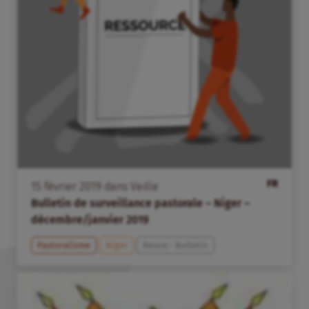
FR
15
février
2019
dans
Veille
Bulletin de surveillance pastorale – Niger –
décembre/janvier 2019
Pastoralisme
Niger
Revue - Bulletin