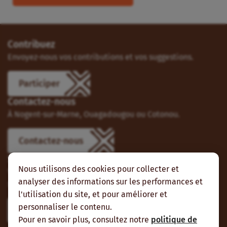
Contribuez
Envoyez-nous vos contributions et vos suggestions.
Participer
Contactez-nous
À Nogent-sur-Marne, Ouagadougou ou Cotonou.
Contactez-nous
Suivez-nous
Nous utilisons des cookies pour collecter et
Vous pouvez aussi vous abonner à nos flux RSS et nous
analyser des informations sur les performances et
suivre sur les réseaux sociaux.
l'utilisation du site, et pour améliorer et
personnaliser le contenu.
Pour en savoir plus, consultez notre
politique de