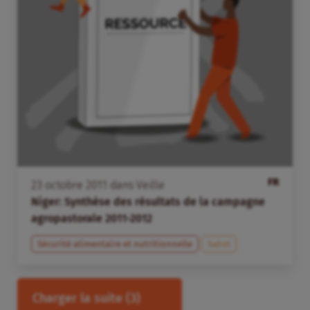
FR
23
octobre
2011
dans
Veille
Niger: Synthèse des résultats de la campagne
agropastorale 2011-2012
Sécurité alimentaire et nutritionnelle
Sahel
Charger la suite
(3)