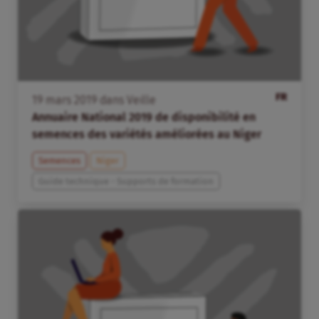
FR
19
mars
2019
dans
Veille
Annuaire National 2019 de disponibilité en
semences des variétés améliorées au Niger
Semences
Niger
Guide technique - Supports de formation