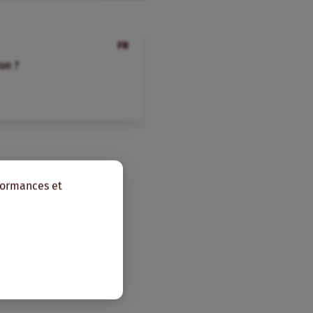
FR
on ?
rformances et