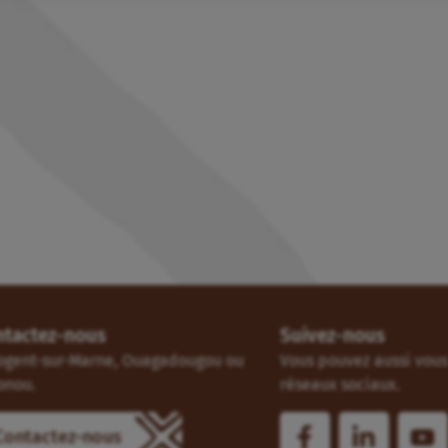
ntactez-nous
Suivez-nous
ogent-sur-Marne, Ouagadougou ou
Vous pouvez aussi vous 
onou.
réseaux sociaux.
Contactez-nous