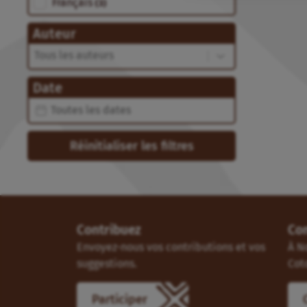
Langue
Français
(3)
Auteur
Auteur
Auteur
Date
Date
Date
Réinitialiser les filtres
Contribuez
Co
Envoyez-nous vos contributions et vos
À N
suggestions.
Cot
Participer