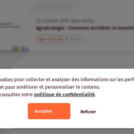
22
octobre
2015
dans
Veille
Agroécologie : Comment accélérer la transiti
Agro-écologie
Vidéos
ookies pour collecter et analyser des informations sur les pe
, et pour améliorer et personnaliser le contenu.
 consultez notre
politique de confidentialité
.
Accepter
Refuser