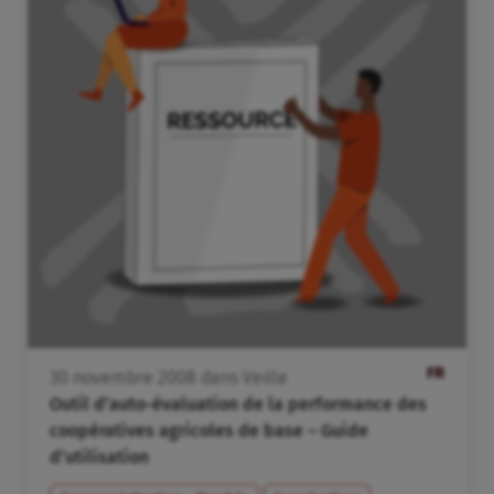
FR
30
novembre
2008
dans
Veille
Outil d’auto-évaluation de la performance des
coopératives agricoles de base – Guide
d’utilisation