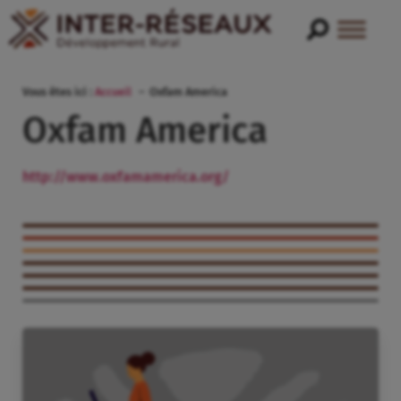
Vous êtes ici :
Accueil
Oxfam America
Oxfam America
http://www.oxfamamerica.org/