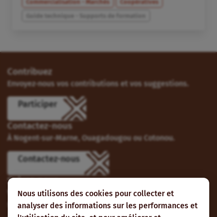
Commercialisation - Marchés
Coopératives
Guide technique - Supports de formation
Contribuez
Envoyez-nous vos contributions et vos suggestions.
Participer
Contactez-nous
À Nogent-sur-Marne, Ouagadougou ou Cotonou.
Contactez-nous
Suivez-nous
Vous pouvez aussi vous abonner à nos flux RSS et nous
Nous utilisons des cookies pour collecter et
suivre sur les réseaux sociaux.
analyser des informations sur les performances et