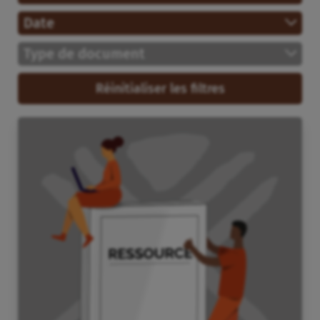
Date
Type de document
Réinitialiser les filtres