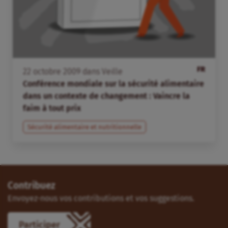
FR
22
octobre
2009
dans
Veille
Conférence mondiale sur la sécurité alimentaire
dans un contexte de changement : Vaincre la
faim à tout prix
Sécurité alimentaire et nutritionnelle
Contribuez
Envoyez-nous vos contributions et vos suggestions.
Participer