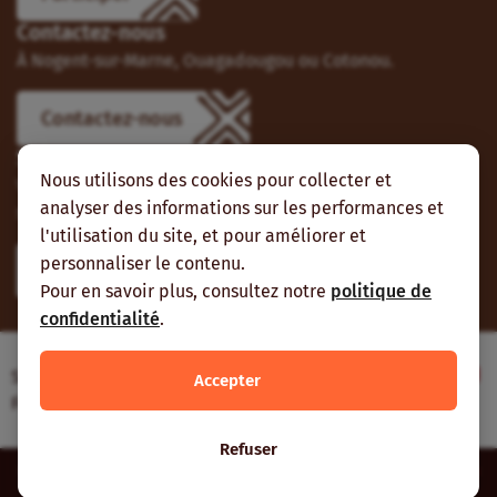
Contactez-nous
À Nogent-sur-Marne, Ouagadougou ou Cotonou.
Contactez-nous
Suivez-nous
Nous utilisons des cookies pour collecter et
Vous pouvez aussi vous abonner à nos flux RSS et nous
analyser des informations sur les performances et
suivre sur les réseaux sociaux.
l'utilisation du site, et pour améliorer et
personnaliser le contenu.
Pour en savoir plus, consultez notre
politique de
confidentialité
.
Site web réalisé avec le soutien de l’Agence
Accepter
Française de Développement
Refuser
Inter-réseaux | Tous droits réservés |
Mentions légales
|
Plan du
site