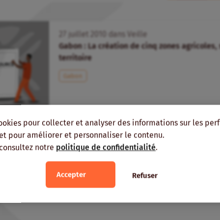
27
juillet
2010
dans
Veille
Gabon : La création de cinq zones agricoles,
territoire
Gabon
ookies pour collecter et analyser des informations sur les pe
, et pour améliorer et personnaliser le contenu.
 consultez notre
politique de confidentialité
.
Accepter
Refuser