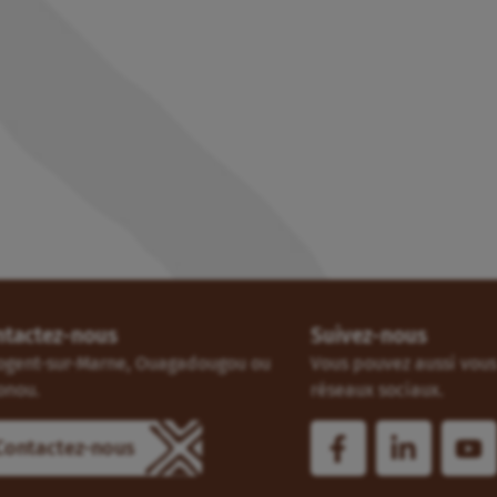
ntactez-nous
Suivez-nous
ogent-sur-Marne, Ouagadougou ou
Vous pouvez aussi vous 
onou.
réseaux sociaux.
Contactez-nous