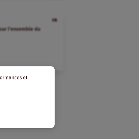
FR
 sur l’ensemble du
rformances et