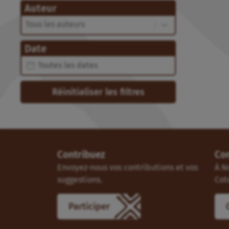
Auteur
Auteur
Auteur
Date
Date
Date
Réinitialiser les filtres
Contribuez
Co
Envoyez-nous vos contributions et vos
À N
suggestions.
Cot
Participer