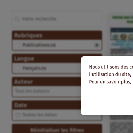
Rechercher
Recherche
Rubriques
Rubriques
Publications
(1)
Langue
Langue
Nous utilisons des c
Français
(1)
l'utilisation du site
Auteur
Pour en savoir plus,
Auteur
Auteur
Date
Date
Date
Réinitialiser les filtres