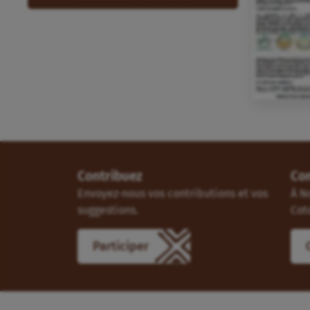
Contribuez
Co
Envoyez-nous vos contributions et vos
À N
suggestions.
Cot
Participer