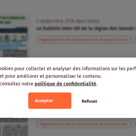
5
septembre
2016
dans
Veille
Le bulletin inter-OP de la région des Grands 
Organisations de producteurs et de productrices
R
ookies pour collecter et analyser des informations sur les pe
, et pour améliorer et personnaliser le contenu.
 consultez notre
politique de confidentialité
.
Accepter
Refuser
10
août
2016
dans
Veille
Le bulletin inter-OP de la région des Grands 
Organisations de producteurs et de productrices
R