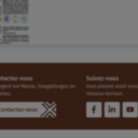
ntactez-nous
Suivez-nous
ogent-sur-Marne, Ouagadougou ou
Vous pouvez aussi vous 
onou.
réseaux sociaux.
Contactez-nous