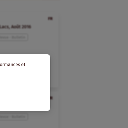
FR
Lacs, Août 2016
evue - Bulletin
rformances et
FR
Lacs, Juin 2016
evue - Bulletin