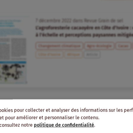
7
décembre
2022
dans
Revue Grain de sel
L’agroforesterie cacaoyère en Côte d’Ivoire :
à l’échelle et perceptions paysannes mitigé
Changement climatique
Agro-écologie
Cacao
Côte d’Ivoire
Afrique
Article
ookies pour collecter et analyser des informations sur les pe
, et pour améliorer et personnaliser le contenu.
 consultez notre
politique de confidentialité
.