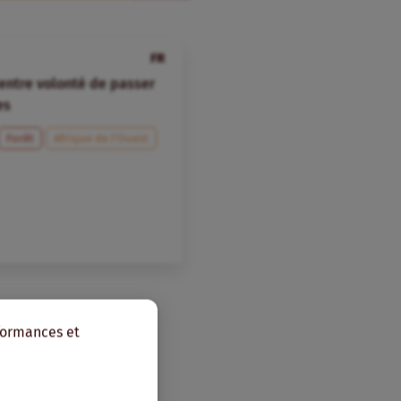
FR
 entre volonté de passer
es
Forêt
Afrique de l’Ouest
rformances et