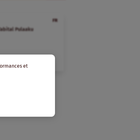
FR
Tabital Pulaaku
rformances et