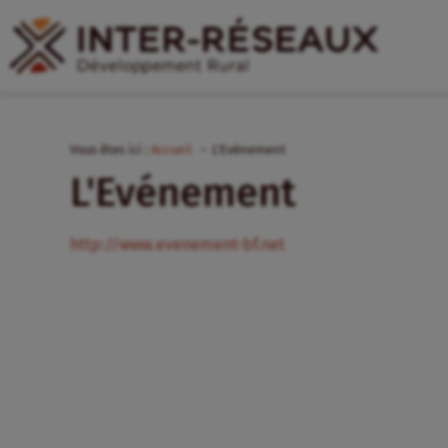
Vous êtes ici :
Accueil
L'Evénement
L'Evénement
http://www.evenement-bf.net