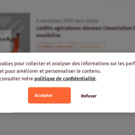
8
novembre
2010
dans
Veille
Conflits agriculteurs-éleveurs L’Association 
sensibilise
Conflits, insécurité
Burkina Faso
ookies pour collecter et analyser des informations sur les pe
, et pour améliorer et personnaliser le contenu.
 consultez notre
politique de confidentialité
.
Accepter
Refuser