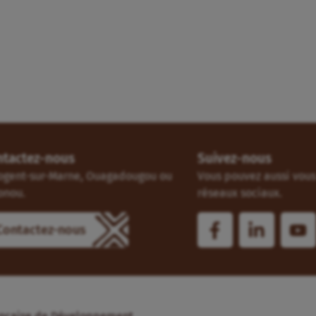
ntactez-nous
Suivez-nous
ogent-sur-Marne, Ouagadougou ou
Vous pouvez aussi vous 
onou.
réseaux sociaux.
Contactez-nous