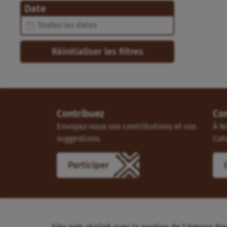
Date
Date
Date
Réinitialiser les filtres
Contribuez
Co
Envoyez-nous vos contributions et vos
À N
suggestions.
Cot
Participer