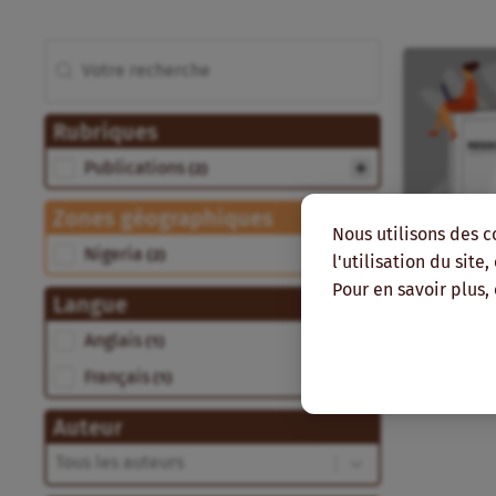
Rechercher
Recherche
Rubriques
Rubriques
Publications
(2)
Zones géographiques
Nous utilisons des c
Zones géographiques
Nigeria
(2)
l'utilisation du site
Pour en savoir plus,
Langue
Langue
Anglais
(1)
Français
(1)
Auteur
Auteur
Auteur