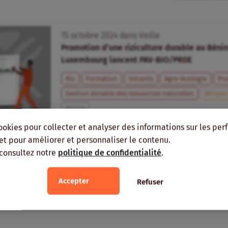
15
octobre
2024
dans
Veille
Promotion d’une riziculture durable au Bénin
Luxembourg lancent PAV-BIO/PRDE
Riz
Formation
Intrants
Agro-écologie
Pro
Gestion durable des ressources naturelles
Afrique
Article
ookies pour collecter et analyser des informations sur les pe
, et pour améliorer et personnaliser le contenu.
 consultez notre
politique de confidentialité
.
Accepter
Refuser