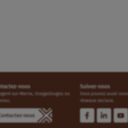
ntactez-nous
Suivez-nous
ogent-sur-Marne, Ouagadougou ou
Vous pouvez aussi vous 
onou.
réseaux sociaux.
Contactez-nous