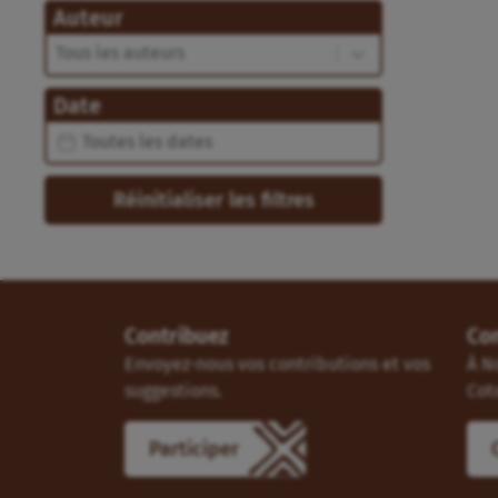
Auteur
Auteur
Auteur
Date
Date
Date
Réinitialiser les filtres
Contribuez
Co
Envoyez-nous vos contributions et vos
À N
suggestions.
Cot
Participer