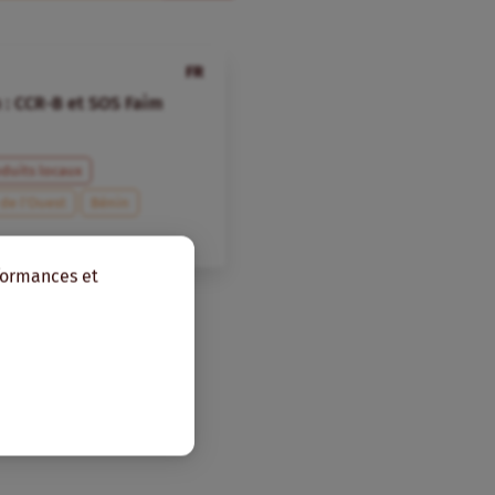
FR
 : CCR-B et SOS Faim
duits locaux
 de l’Ouest
Bénin
rformances et