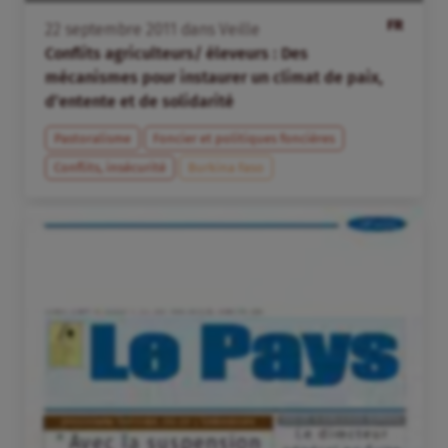
FR
22
septembre
2011
dans
Veille
Conflits agriculteurs/ éleveurs : Des
mécanismes pour instaurer un climat de paix,
d’entente et de solidarité
Pastoralisme
Foncier et politiques foncières
Conflits, insécurité
Burkina Faso