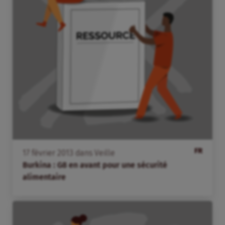
FR
17
février
2013
dans
Veille
Burkina : G8 en avant pour une sécurité
alimentaire