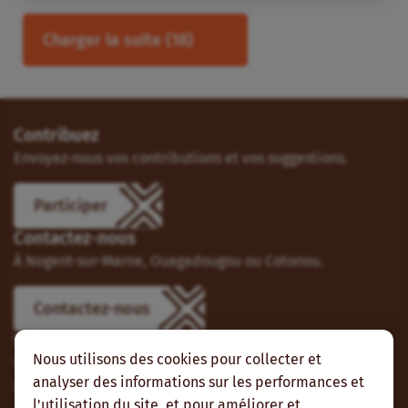
Charger la suite
(18)
Contribuez
Envoyez-nous vos contributions et vos suggestions.
Participer
Contactez-nous
À Nogent-sur-Marne, Ouagadougou ou Cotonou.
Contactez-nous
Suivez-nous
Nous utilisons des cookies pour collecter et
Vous pouvez aussi vous abonner à nos flux RSS et nous
analyser des informations sur les performances et
suivre sur les réseaux sociaux.
l'utilisation du site, et pour améliorer et