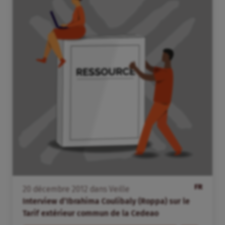
FR
20
décembre
2012
dans
Veille
Interview d’Ibrahima Coulibaly (Roppa) sur le
Tarif extérieur commun de la Cedeao