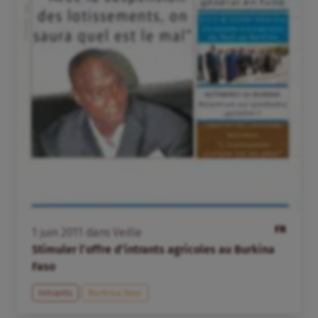
FR
1
juin
2011
dans
Veille
Stimuler l’offre d’intrants agricoles au Burkina
Faso
Intrants
Burkina Faso