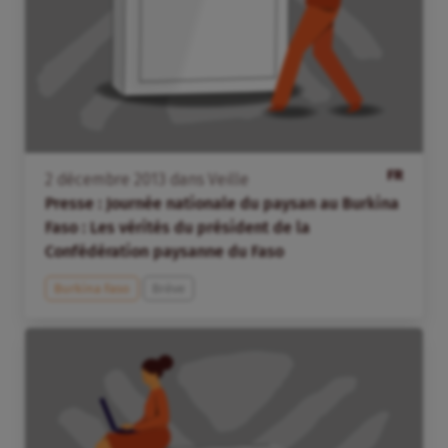
FR
2
décembre
2013
dans
Veille
Presse : Journée nationale du paysan au Burkina
Faso : Les vérités du président de la
Confédération paysanne du Faso
Burkina Faso
Brève