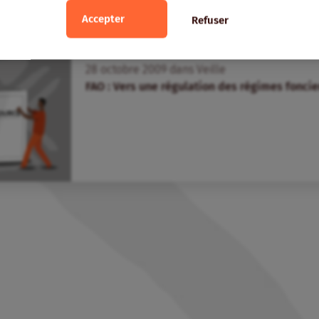
Accepter
Refuser
28
octobre
2009
dans
Veille
FAO : Vers une régulation des régimes foncie