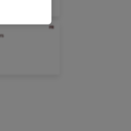
FR
rs