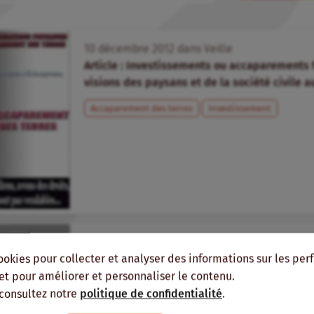
10
décembre
2012
dans
Veille
Article : Investissements ou accaparements f
visions des paysans et de la société civile a
Accaparement des terres
Investissement
31
mars
2010
dans
Veille
ookies pour collecter et analyser des informations sur les pe
Sécurité alimentaire : Vers un nouvel ordre a
, et pour améliorer et personnaliser le contenu.
Recherche
 consultez notre
politique de confidentialité
.