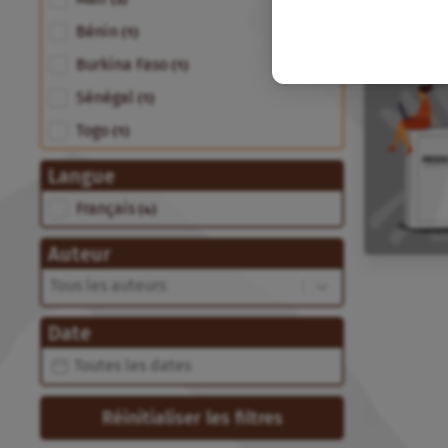
(3)
Bénin
(1)
Burkina Faso
(1)
Sénégal
(1)
Togo
(1)
Langue
Langue
Français
(4)
Auteur
Auteur
Auteur
Date
Date
Date
Réinitialiser les filtres