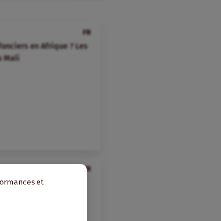
FR
onciers en Afrique ? Les
u Mali
FR
rformances et
gricole