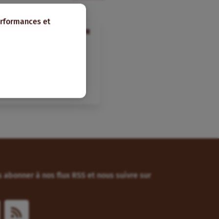
erformances et
FR
ble 2 relatif à
Etude, rapport
 abonner à nos flux RSS et nous suivre sur