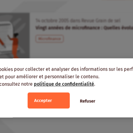
14
octobre
2005
dans
Revue Grain de sel
Vingt années de microfinance : Quelles évolu
Microfinance
ookies pour collecter et analyser des informations sur les pe
, et pour améliorer et personnaliser le contenu.
 consultez notre
politique de confidentialité
.
Accepter
Refuser