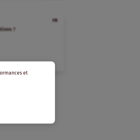
FR
tions ?
rformances et