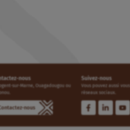
ntactez-nous
Suivez-nous
ogent-sur-Marne, Ouagadougou ou
Vous pouvez aussi vous 
onou.
réseaux sociaux.
Contactez-nous