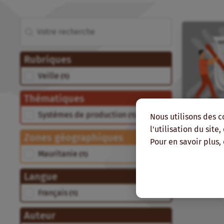
Rechercher
Recherche
Rubriques
Rubriques
Veille
(1)
Thématiques
Thématiques
Systèmes de production
Nous utilisons des c
(1)
l'utilisation du site
Zones géographiques
Pour en savoir plus,
Zones géographiques
Mauritanie
(1)
Langue
Langue
Français
(1)
Auteur