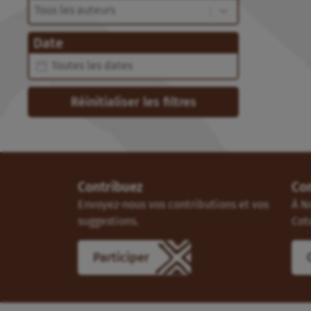
Auteur
Auteur
Date
Date
Date
Réinitialiser les filtres
Contribuez
Co
Envoyez-nous vos contributions et vos
À N
suggestions.
Cot
Participer