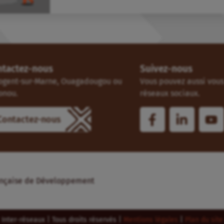
ntactez-nous
Suivez-nous
ogent-sur-Marne, Ouagadougou ou
Vous pouvez aussi vous 
onou.
réseaux sociaux.
Contactez-nous
Française de Développement
Inter-réseaux | Tous droits réservés |
Mentions légales
|
Plan du site