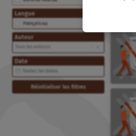
(3)
Langue
Langue
Français
(4)
Auteur
Auteur
Auteur
Date
Date
Date
Réinitialiser les filtres