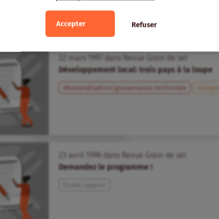
Organisations de producteurs et de productrices
Guide technique - Supports de formation
Accepter
Refuser
22
mars
1997
dans
Revue Grain de sel
Développement local: trois pays à la loupe
Décentralisation/gouvernance territoriale
Sénéga
23
avril
1996
dans
Revue Grain de sel
Demandez le programme !
Etude, rapport