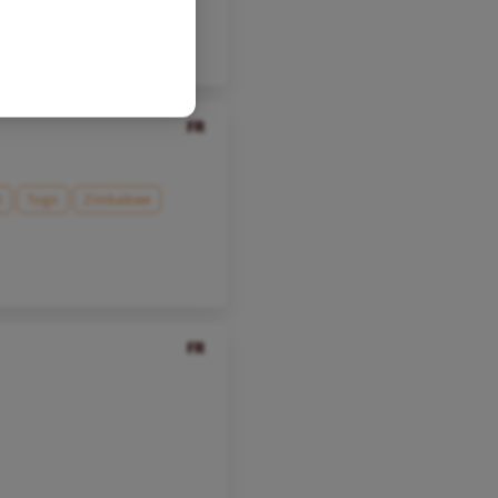
Gestion OP
FR
l
Togo
Zimbabwe
FR