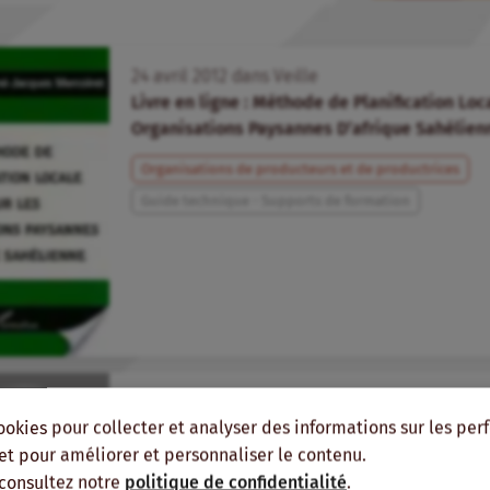
24
avril
2012
dans
Veille
Livre en ligne : Méthode de Planification Loc
Organisations Paysannes D’afrique Sahélien
Organisations de producteurs et de productrices
Guide technique - Supports de formation
17
août
2011
dans
Veille
ookies pour collecter et analyser des informations sur les pe
Livre en ligne : méthode de planification loc
sahelienne, 1993
, et pour améliorer et personnaliser le contenu.
 consultez notre
politique de confidentialité
.