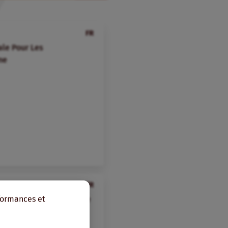
FR
ale Pour Les
ne
FR
rformances et
ale pour les OP d’Afrique