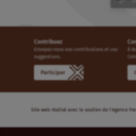
Contribuez
Co
Envoyez-nous vos contributions et vos
À N
suggestions.
Cot
Participer
Site web réalisé avec le soutien de l’Agence 