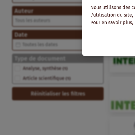
Nous utilisons des c
Auteur
l'utilisation du site
Auteur
Auteur
Pour en savoir plus,
Date
Date
Date
Type de document
Type de document
Analyse, synthèse
(1)
Article scientifique
(1)
Réinitialiser les filtres