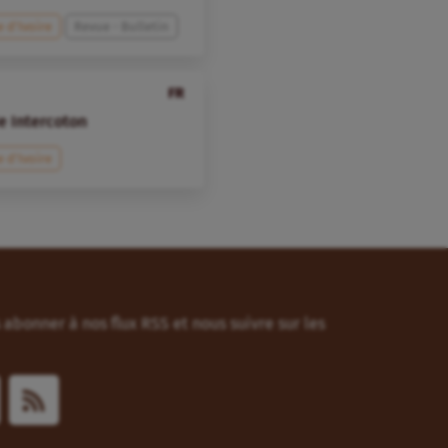
e d’Ivoire
Revue - Bulletin
FR
de Intercoton
e d’Ivoire
abonner à nos flux RSS et nous suivre sur les