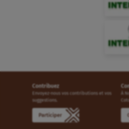
Contribuez
Co
Envoyez-nous vos contributions et vos
À N
suggestions.
Cot
Participer