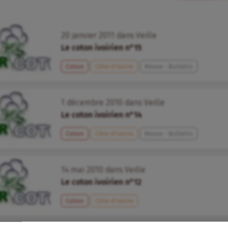
20
janvier
2011
dans
Veille
Le coton ivoirien n°15
Coton
Côte d’Ivoire
Revue - Bulletin
1
décembre
2010
dans
Veille
Le coton ivoirien n°14
Coton
Côte d’Ivoire
Revue - Bulletin
14
mai
2010
dans
Veille
Le coton ivoirien n°12
Coton
Côte d’Ivoire