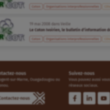
Coton
Organisations interprofessionnelles
Côt
19
mai
2008
dans
Veille
Le Coton Ivoirien, le bulletin d’information 
Coton
Organisations interprofessionnelles
Côt
ntactez-nous
Suivez-nous
ogent-sur-Marne, Ouagadougou ou
Vous pouvez aussi vous 
onou.
réseaux sociaux.
Contactez-nous