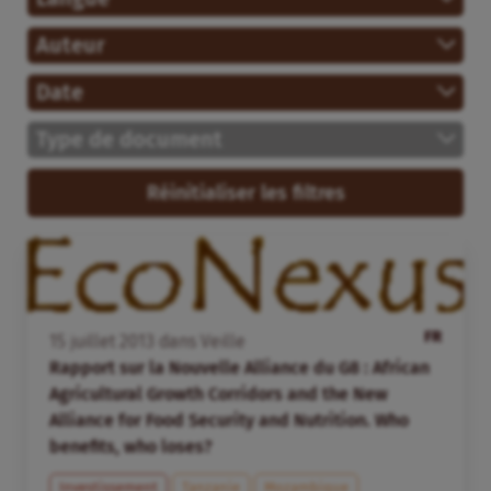
Auteur
Date
Type de document
Réinitialiser les filtres
FR
15
juillet
2013
dans
Veille
Rapport sur la Nouvelle Alliance du G8 : African
Agricultural Growth Corridors and the New
Alliance for Food Security and Nutrition. Who
benefits, who loses?
Investissement
Tanzanie
Mozambique