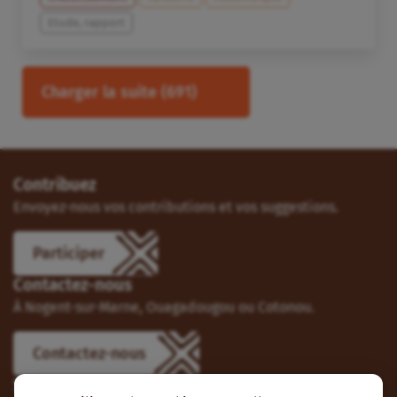
Etude, rapport
Charger la suite
(691)
Contribuez
Envoyez-nous vos contributions et vos suggestions.
Participer
Contactez-nous
À Nogent-sur-Marne, Ouagadougou ou Cotonou.
Contactez-nous
Suivez-nous