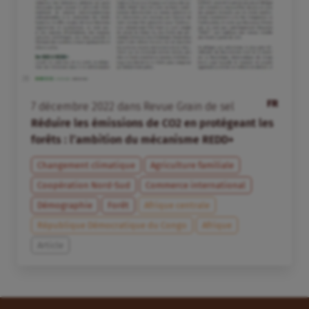
FR
7
décembre
2022
dans
Revue Grain de sel
Réduire les émissions de CO2 en protégeant les
forêts : l’ambition du mécanisme REDD+
Changement climatique
Agriculture familiale
Coopération Nord-Sud
Commerce international
Démographie
Forêt
Afrique centrale
République Démocratique du Congo
Afrique
Article