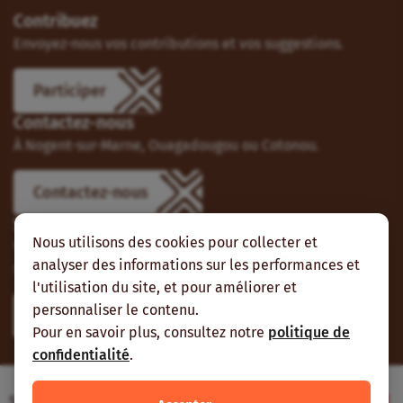
Contribuez
Envoyez-nous vos contributions et vos suggestions.
Participer
Contactez-nous
À Nogent-sur-Marne, Ouagadougou ou Cotonou.
Contactez-nous
Suivez-nous
Nous utilisons des cookies pour collecter et
Vous pouvez aussi vous abonner à nos flux RSS et nous
analyser des informations sur les performances et
suivre sur les réseaux sociaux.
l'utilisation du site, et pour améliorer et
personnaliser le contenu.
Pour en savoir plus, consultez notre
politique de
confidentialité
.
Site web réalisé avec le soutien de l’Agence