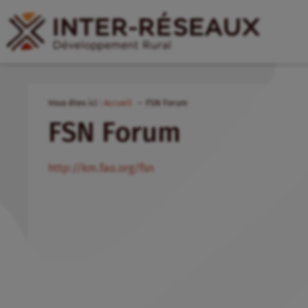
Vous êtes ici :
Accueil
FSN Forum
FSN Forum
http://km.fao.org/fsn