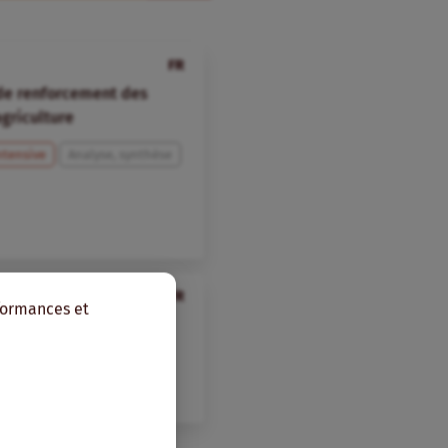
FR
 de renforcement des
agriculture
ntensive
Analyse, synthèse
FR
rformances et
ité des prix