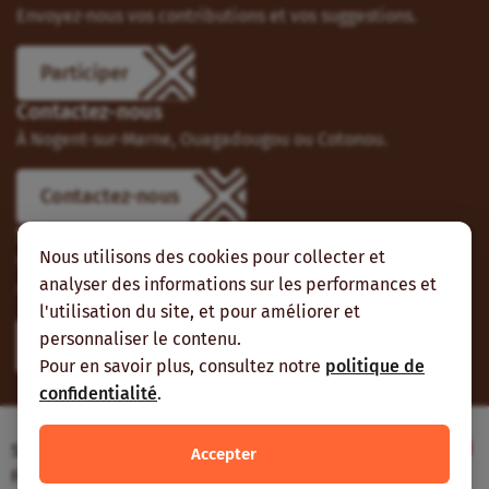
Envoyez-nous vos contributions et vos suggestions.
Participer
Contactez-nous
À Nogent-sur-Marne, Ouagadougou ou Cotonou.
Contactez-nous
Suivez-nous
Nous utilisons des cookies pour collecter et
Vous pouvez aussi vous abonner à nos flux RSS et nous
analyser des informations sur les performances et
suivre sur les réseaux sociaux.
l'utilisation du site, et pour améliorer et
personnaliser le contenu.
Pour en savoir plus, consultez notre
politique de
confidentialité
.
Site web réalisé avec le soutien de l’Agence
Accepter
Française de Développement