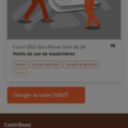
FR
5
avril
2002
dans
Revue Grain de sel
Points de vue de maraîchères
Genre
Conseil agricole
Conseil de gestion
Bénin
Charger la suite
(15827)
Contribuez