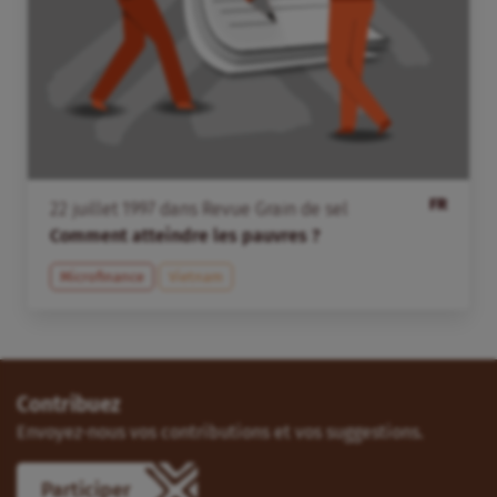
FR
22
juillet
1997
dans
Revue Grain de sel
Comment atteindre les pauvres ?
Microfinance
Vietnam
Contribuez
Envoyez-nous vos contributions et vos suggestions.
Participer