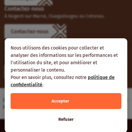
Contactez-nous
À Nogent-sur-Marne, Ouagadougou ou Cotonou.
Contactez-nous
Suivez-nous
Nous utilisons des cookies pour collecter et
Vous pouvez aussi vous abonner à nos flux RSS et nous
analyser des informations sur les performances et
suivre sur les réseaux sociaux.
l'utilisation du site, et pour améliorer et
personnaliser le contenu.
Pour en savoir plus, consultez notre
politique de
confidentialité
.
Site web réalisé avec le soutien de l’Agence
Accepter
Française de Développement
Refuser
Inter-réseaux | Tous droits réservés |
Mentions légales
|
Plan du
site