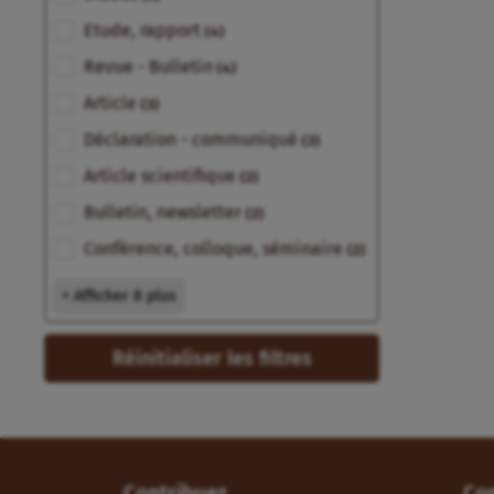
Etude, rapport
(4)
Revue - Bulletin
(4)
Article
(3)
Déclaration - communiqué
(3)
Article scientifique
(2)
Bulletin, newsletter
(2)
Conférence, colloque, séminaire
(2)
+ Afficher 8 plus
Réinitialiser les filtres
Contribuez
Co