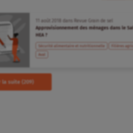
11
août
2018
dans
Revue Grain de sel
Approvisionnement des ménages dans le Sah
HEA ?
Sécurité alimentaire et nutritionnelle
Filières agri
Aval
 la suite
(209)