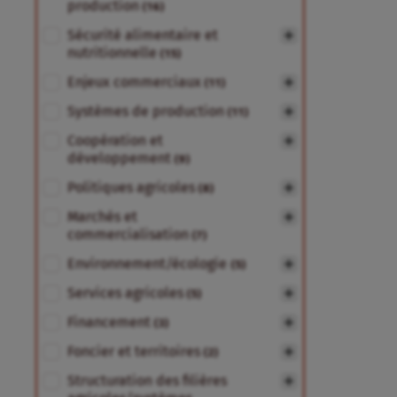
production
(16)
Sécurité alimentaire et
nutritionnelle
(15)
Enjeux commerciaux
(11)
Systèmes de production
(11)
Coopération et
développement
(9)
Politiques agricoles
(8)
Marchés et
commercialisation
(7)
Environnement/écologie
(5)
Services agricoles
(5)
Financement
(3)
Foncier et territoires
(2)
Structuration des filières