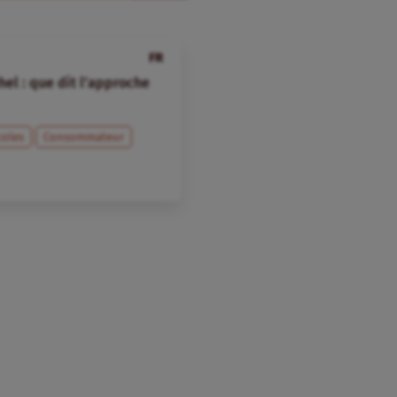
FR
el : que dit l’approche
coles
Consommateur