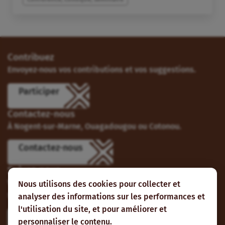
Contribuez
Envoyez-nous vos contributions et vos suggestions.
Participer
Contactez-nous
À Nogent-sur-Marne, Ouagadougou ou Cotonou.
Contactez-nous
Suivez-nous
Vous pouvez aussi vous abonner à nos flux RSS et nous
Nous utilisons des cookies pour collecter et
suivre sur les réseaux sociaux.
analyser des informations sur les performances et
l'utilisation du site, et pour améliorer et
personnaliser le contenu.