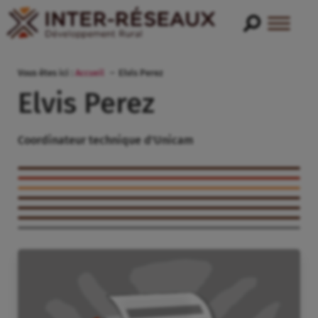
Vous êtes ici :
Accueil
Elvis Perez
Elvis Perez
Coordinateur technique d'Unicam