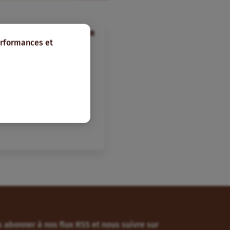
FR
erformances et
sécurité alimentaire
 - Réserves alimentaires
 abonner à nos flux RSS et nous suivre sur