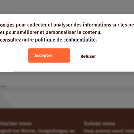
8
décembre
2017
dans
Veille
cookies pour collecter et analyser des informations sur les p
Négociations OMC sur les stocks publics de 
e, et pour améliorer et personnaliser le contenu.
Organisation Mondiale du Commerce (OMC)
Stocks
 consultez notre
politique de confidentialité
.
Analyse, synthèse
Accepter
Refuser
ntactez-nous
Suivez-nous
ogent-sur-Marne, Ouagadougou ou
Vous pouvez aussi vous