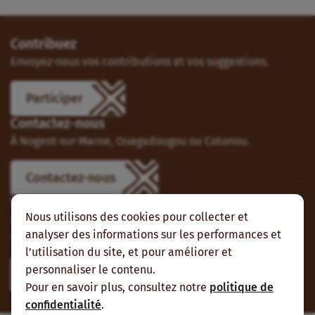
Contribuez
Envoyez-nous vos contributions et vos suggestions.
Participer
Contactez-nous
À Nogent-sur-Marne, Ouagadougou ou Cotonou.
Contactez-nous
Suivez-nous
Nous utilisons des cookies pour collecter et
Vous pouvez aussi vous abonner à nos flux RSS et nous
analyser des informations sur les performances et
suivre sur les réseaux sociaux.
l'utilisation du site, et pour améliorer et
personnaliser le contenu.
Pour en savoir plus, consultez notre
politique de
confidentialité
.