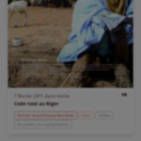
FR
7
février
2011
dans
Veille
Code rural au Niger
Foncier et politiques foncières
Niger
Vidéos
Document de capitalisation