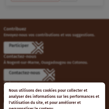
Contribuez
Envoyez-nous vos contributions et vos suggestions.
Participer
Contactez-nous
À Nogent-sur-Marne, Ouagadougou ou Cotonou.
Contactez-nous
Suivez-nous
Vous pouvez aussi vous abonner à nos flux RSS et nous
Nous utilisons des cookies pour collecter et
suivre sur les réseaux sociaux.
analyser des informations sur les performances et
l'utilisation du site, et pour améliorer et
personnaliser le contenu.