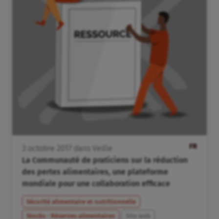
FR
3
octobre
2017
dans
Veille
La Communauté de praticiens sur la réduction
des pertes alimentaires, une plateforme
mondiale pour une collaboration efficace
Sécurité alimentaire et nutritionnelle
Stocks - Réserves alimentaires
Site web