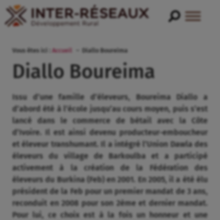
Vous êtes ici :
Accueil
Diallo Boureima
Diallo Boureima
Issu d’une famille d’éleveurs, Boureima Diallo a
d’abord été à l’école jusqu’au cours moyen, puis s’est
lancé dans le commerce de bétail avec la Côte
d’Ivoire. Il est ainsi devenu producteur-emboucheur
et éleveur transhumant. Il a intégré l’Union Dawla des
éleveurs du village de Barkoulba et a participé
activement à la création de la Fédération des
éleveurs du Burkina (Feb) en 2001. En 2005, il a été élu
président de la Feb pour un premier mandat de 3 ans,
reconduit en 2008 pour son 2ème et dernier mandat.
Pour lui, ce choix est à la fois un honneur et une