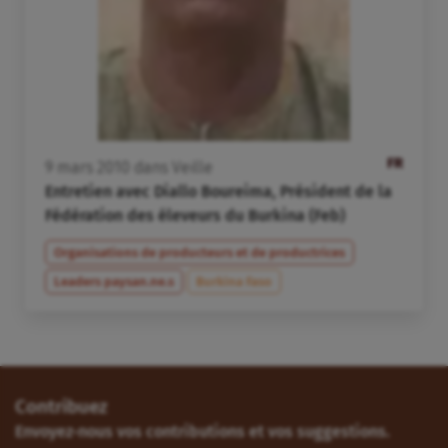
FR
9
mars
2010
dans
Veille
Entretien avec Diallo Boureima, Président de la
Fédération des éleveurs du Burkina (Feb)
Organisations de producteurs et de productrices
Leaders paysan.ne.s
Burkina Faso
Contribuez
Envoyez-nous vos contributions et vos suggestions.