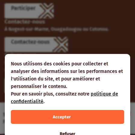
Participer
Contactez-nous
À Nogent-sur-Marne, Ouagadougou ou Cotonou.
Contactez-nous
Suivez-nous
Vous pouvez aussi vous abonner à nos flux RSS et nous
Nous utilisons des cookies pour collecter et
suivre sur les réseaux sociaux.
analyser des informations sur les performances et
l'utilisation du site, et pour améliorer et
personnaliser le contenu.
Pour en savoir plus, consultez notre
politique de
confidentialité
.
Site web réalisé avec le soutien de l’Agence
Accepter
Française de Développement
Refuser