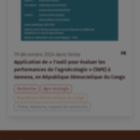
FR
19
décembre
2024
dans
Veille
Application de « l’outil pour évaluer les
performances de l’agroécologie » (TAPE) à
Gemena, en République Démocratique du Congo
Recherche
Agro-écologie
République Démocratique du Congo
Thèse, mémoire, rapport de recherche