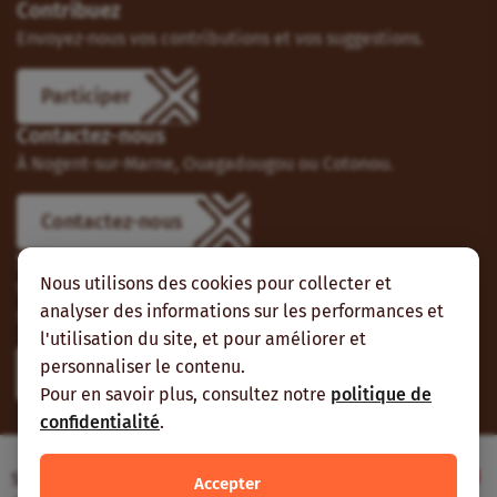
Contribuez
Envoyez-nous vos contributions et vos suggestions.
Participer
Contactez-nous
À Nogent-sur-Marne, Ouagadougou ou Cotonou.
Contactez-nous
Suivez-nous
Nous utilisons des cookies pour collecter et
Vous pouvez aussi vous abonner à nos flux RSS et nous
analyser des informations sur les performances et
suivre sur les réseaux sociaux.
l'utilisation du site, et pour améliorer et
personnaliser le contenu.
Pour en savoir plus, consultez notre
politique de
confidentialité
.
Site web réalisé avec le soutien de l’Agence
Accepter