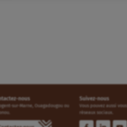
ntactez-nous
Suivez-nous
ogent-sur-Marne, Ouagadougou ou
Vous pouvez aussi vous 
onou.
réseaux sociaux.