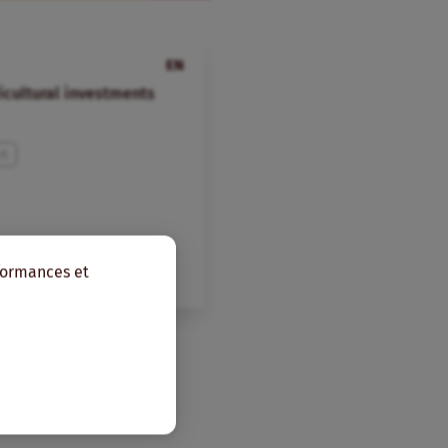
EN
ricultural investments
rt
rformances et