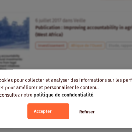
6
juillet
2017
dans
Veille
Publication : Improving accountability in ag
(West Africa)
Investissement
Afrique de l’Ouest
Etude, rappo
ookies pour collecter et analyser des informations sur les pe
, et pour améliorer et personnaliser le contenu.
 consultez notre
politique de confidentialité
.
Accepter
Refuser