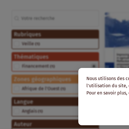
Rechercher
Recherche
Rubriques
Rubriques
Veille
(1)
Thématiques
Thématiques
Financement
(1)
Nous utilisons des c
Zones géographiques
l'utilisation du site
Zones géographiques
Afrique de l’Ouest
(1)
Pour en savoir plus,
Langue
Langue
Anglais
(1)
Auteur