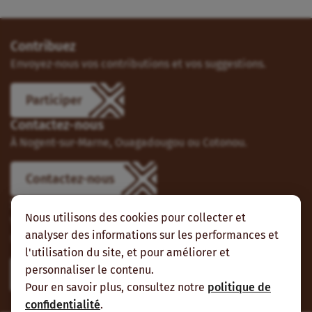
Contribuez
Envoyez-nous vos contributions et vos suggestions.
Participer
Contactez-nous
À Nogent-sur-Marne, Ouagadougou ou Cotonou.
Contactez-nous
Suivez-nous
Nous utilisons des cookies pour collecter et
Vous pouvez aussi vous abonner à nos flux RSS et nous
analyser des informations sur les performances et
suivre sur les réseaux sociaux.
l'utilisation du site, et pour améliorer et
personnaliser le contenu.
Pour en savoir plus, consultez notre
politique de
confidentialité
.