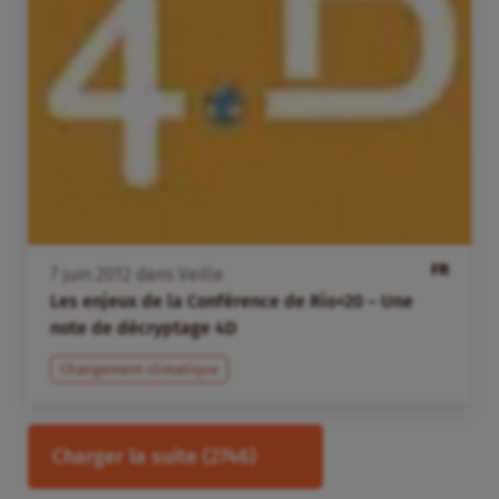
FR
7
juin
2012
dans
Veille
Les enjeux de la Conférence de Rio+20 – Une
note de décryptage 4D
Changement climatique
Charger la suite
(2746)