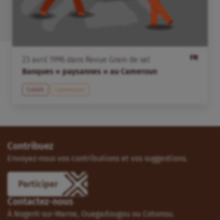
FR
23
avril
1996
dans
Revue Grain de sel
Banques « paysannes » au Cameroun
Crédit
Cameroun
Contribuez
Envoyez-nous vos contributions et vos suggestions.
Participer
Contactez-nous
À Nogent-sur-Marne, Ouagadougou ou Cotonou.