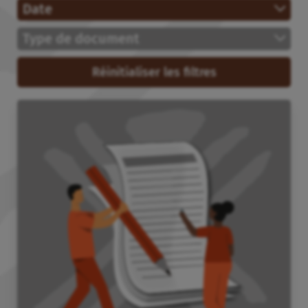
Date
Type de document
Réinitialiser les filtres