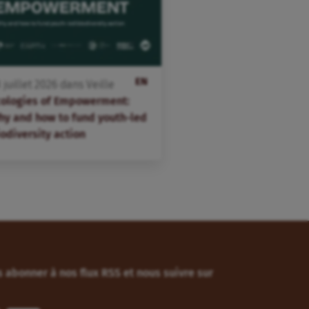
EN
3
juillet
2026
dans
Veille
cologies of Empowerment:
hy and how to fund youth-led
odiversity action
 abonner à nos flux RSS et nous suivre sur