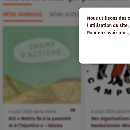
MÊME RUBRIQUE
MÊME AUTEUR
Nous utilisons des 
l'utilisation du sit
Pour en savoir plus,
FR
4
août
2026
dans
Veille
4
août
2026
dans
V
#22 « Mettre fin à la pauvreté
Des organisation
et à l’injustice » – Adama
honduriennes dén