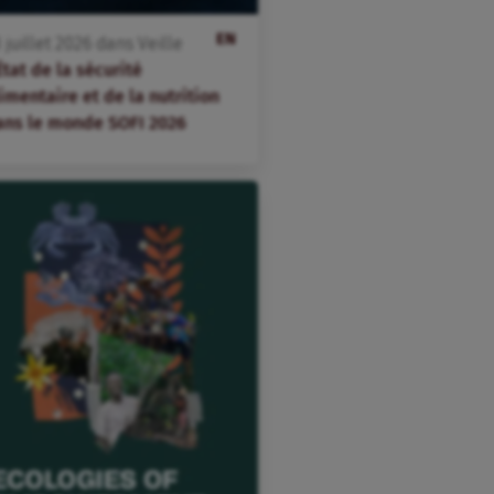
EN
3
juillet
2026
dans
Veille
État de la sécurité
imentaire et de la nutrition
ans le monde SOFI 2026