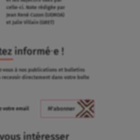
celle-ci. Note rédigée par
Jean René Cuzon (UEMOA)
et Julie Villain (GRET)
tez informé⸱e !
-vous à nos publications et bulletins
s recevoir directement dans votre boîte
 vous intéresser