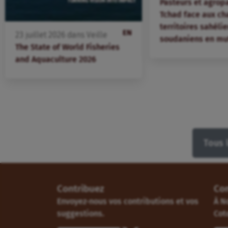
Pasteurs et agrop
Tchad face aux ch
territoires sahélie
EN
23
juillet
2026
dans
Veille
soudaniens en mu
The State of World Fisheries
and Aquaculture 2026
Tous 
Contribuez
Co
Envoyez-nous vos contributions et vos
À N
suggestions.
Cot