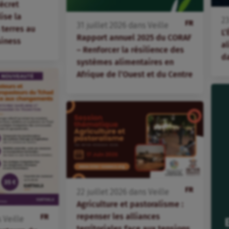
écret
lise la
2
FR
31
juillet
2026
dans
Veille
terres au
L’
Rapport annuel 2025 du CORAF
siness
al
– Renforcer la résilience des
d
systèmes alimentaires en
Afrique de l’Ouest et du Centre
FR
22
juillet
2026
dans
Veille
Agriculture et pastoralisme :
repenser les alliances
FR
s
Veille
territoriales face aux tensions