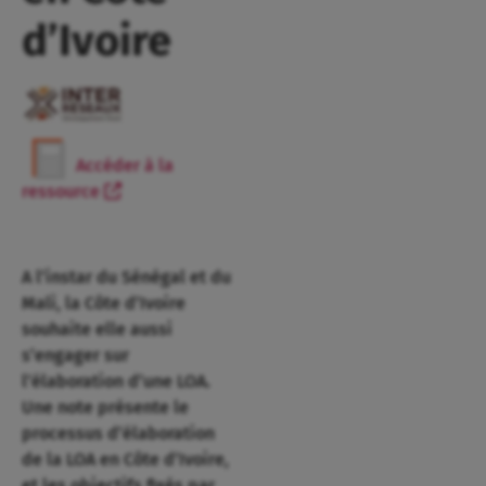
d’Ivoire
Accéder à la
ressource
A l’instar du Sénégal et du
Mali, la Côte d’Ivoire
souhaite elle aussi
s’engager sur
l’élaboration d’une LOA.
Une note présente le
processus d’élaboration
de la LOA en Côte d’Ivoire,
et les objectifs fixés par