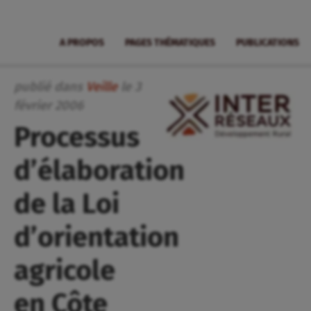
A PROPOS
PAGES THÉMATIQUES
PUBLICATIONS
publié dans
Veille
le
3
février
2006
Processus
d’élaboration
de la Loi
d’orientation
agricole
en Côte