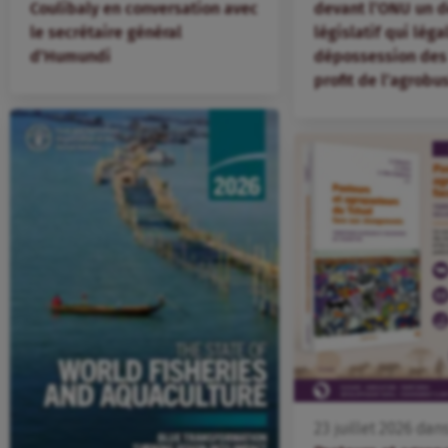
Coulibaly en conversation avec
devant l’ONU un d
le secrétaire général
législatif qui léga
d’Humundi
dépossession des 
profit de l’agrobu
23
juillet
2026
dan