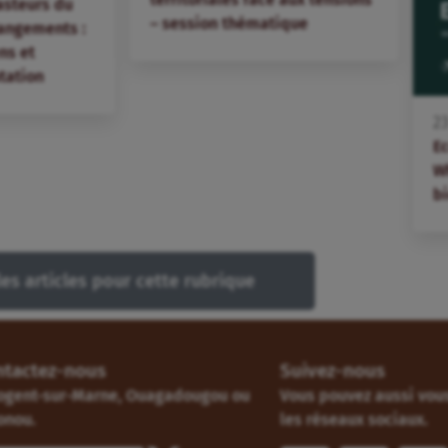
asteurs du
– session thématique
angements :
ns et
tation
2
E
W
bi
les articles pour cette rubrique
ntactez-nous
Suivez-nous
ogent-sur-Marne, Ouagadougou ou
Vous pouvez aussi vous
onou.
les réseaux sociaux.