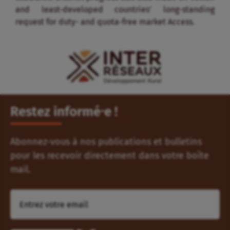
and least-developed countries’ long-standing
request for duty- and quota-free market Access.
Restez informé⸱e !
Abonnez-vous à nos publications et bulletins
pour les recevoir directement dans votre boîte
mail.