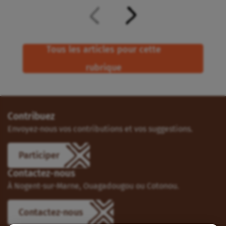
Tous les articles pour cette
rubrique
Contribuez
Envoyez-nous vos contributions et vos suggestions.
Participer
Contactez-nous
À Nogent-sur-Marne, Ouagadougou ou Cotonou.
Contactez-nous