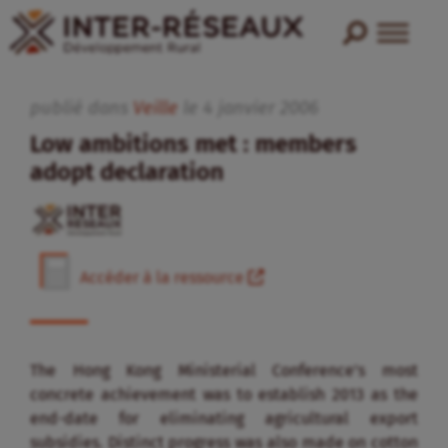
publié dans
Veille
le
4
janvier
2006
Low ambitions met : members
adopt declaration
Accéder à la ressource
The Hong Kong Ministerial Conference’s most
concrete achievement was to establish 2013 as the
end-date for eliminating agricultural export
subsidies. Distinct progress was also made on cotton