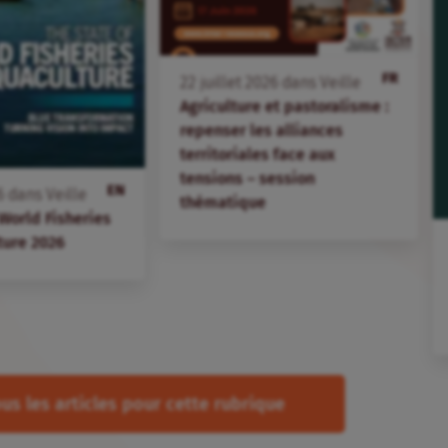
FR
22
juillet
2026
dans
Veille
Agriculture et pastoralisme :
repenser les alliances
territoriales face aux
tensions – session
EN
6
dans
Veille
thématique
 World Fisheries
ture 2026
us les articles pour cette rubrique