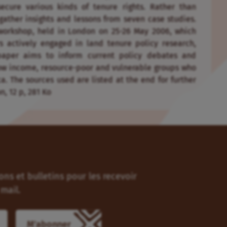
ecure various kinds of tenure rights. Rather than
gather insights and lessons from seven case studies.
workshop, held in London on 25-26 May 2006, which
s actively engaged in land tenure policy research,
paper aims to inform current policy debates and
 low income, resource-poor and vulnerable groups who
a. The sources used are listed at the end for further
n, 12 p, 281 Ko
ns et bulletins pour les recevoir
mail.