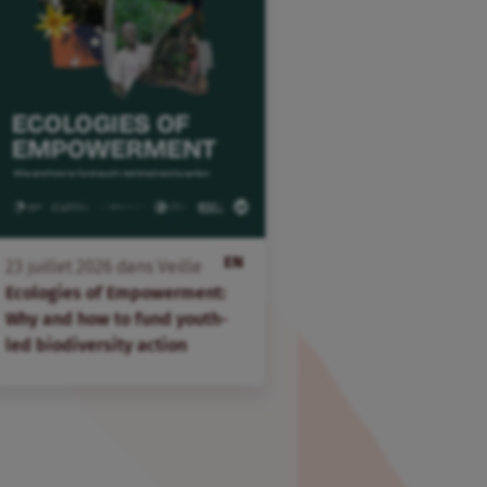
EN
23
juillet
2026
dans
Veille
Ecologies of Empowerment:
Why and how to fund youth-
led biodiversity action