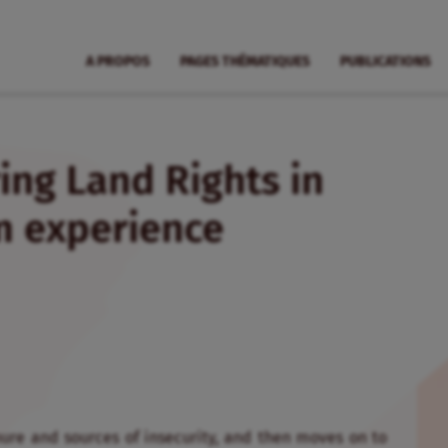
A PROPOS
PAGES THÉMATIQUES
PUBLICATIONS
ing Land Rights in
om experience
ure and sources of insecurity, and then moves on to