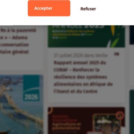
Accepter
Refuser
FR
ans
Veille
fin à la pauvreté
ice » – Adama
 conversation
étaire général
FR
31
juillet
2026
dans
Veille
Rapport annuel 2025 du
CORAF – Renforcer la
résilience des systèmes
alimentaires en Afrique de
l’Ouest et du Centre