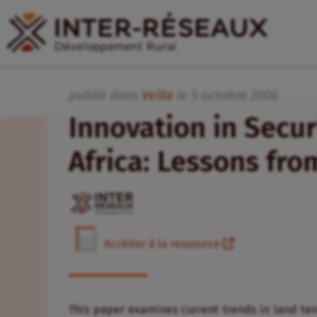
publié dans
Veille
le
5
octobre
2006
Innovation in Secur
Africa: Lessons fr
Accéder à la ressource
This paper examines current trends in land ten