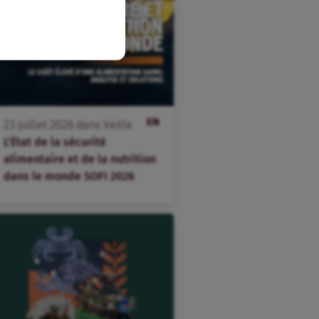
EN
23
juillet
2026
dans
Veille
L’État de la sécurité
alimentaire et de la nutrition
dans le monde SOFI 2026