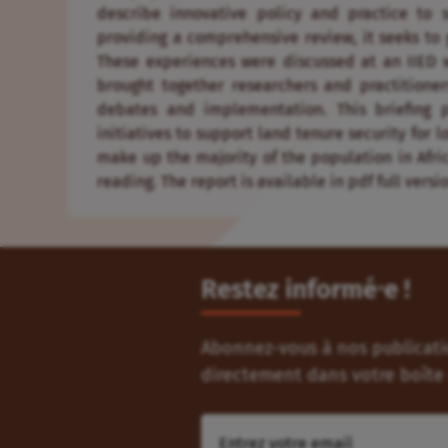
describe innovative policy and practice to s
providing a comprehensive review, it seeks to 
These experiences were discussed at an IIED 
brought together researchers and practitioner
debates and implementation. This briefing 
initiatives to support land tenure security for
make up the majority of the population in Afric
reading. The report is available in pdf full versio
Restez informé⸱e !
Abonnez-vous à nos publicatio
directement dans votre boîte 