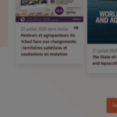
FR
23
juillet
2026
dans
Veille
Pasteurs et agropasteurs du
Tchad face aux changements
: territoires sahéliens et
23
juillet
202
soudaniens en mutation
The State of
and Aquacul
To