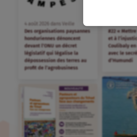
FR
4
août
2026
dans
Veille
4
août
2026
d
Des organisations paysannes
#22 « Mettre 
honduriennes dénoncent
et à l’injust
devant l’ONU un décret
Coulibaly en
législatif qui légalise la
avec le secr
dépossession des terres au
d’Humundi
profit de l’agrobusiness