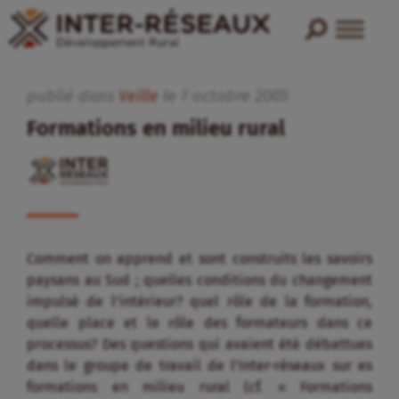
publié dans
Veille
le
7
octobre
2005
Formations en milieu rural
Comment on apprend et sont construits les savoirs
paysans au Sud ; quelles conditions du changement
impulsé de l’intérieur? quel rôle de la formation,
quelle place et le rôle des formateurs dans ce
processus? Des questions qui avaient été débattues
dans le groupe de travail de l’Inter-réseaux sur es
formations en milieu rural (cf. « Formations