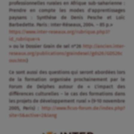
professionnelles rurales en Afrique sub-saharienne :
Prendre en compte les modes d’apprentissages
paysans : Synthèse de Denis Pesche et Loïc
Barbedette. Paris : Inter-Réseaux, 2004. – 85 p.»
https://www.inter-reseaux.org/rubrique.php3?
id_rubrique=4
» ou le Dossier Grain de sel n°26
http://ancien.inter-
reseaux.org/publications/graindesel/gds26/GDS26c
ouv.htm
)
Ce sont aussi des questions qui seront abordées lors
de la formation organisée prochainement par le
Forum de Delphes autour de « L’impact des
différences culturelles – le cas des formations dans
les projets de développement rural » (9-10 novembre
2005, Paris) :
http://www.ficus-forum.de/index.php?
site=5&active=2&lang