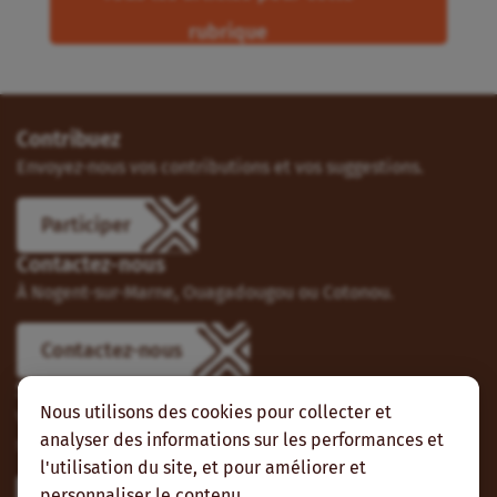
rubrique
Contribuez
Envoyez-nous vos contributions et vos suggestions.
Participer
Contactez-nous
À Nogent-sur-Marne, Ouagadougou ou Cotonou.
Contactez-nous
Suivez-nous
Nous utilisons des cookies pour collecter et
Vous pouvez aussi vous abonner à nos flux RSS et nous
analyser des informations sur les performances et
suivre sur les réseaux sociaux.
l'utilisation du site, et pour améliorer et
personnaliser le contenu.