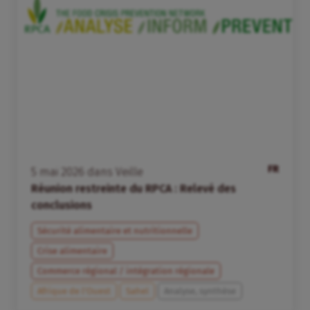
FR
5
mai
2026
dans
Veille
Réunion restreinte du RPCA : Relevé des
conclusions
Sécurité alimentaire et nutritionnelle
Crise alimentaire
Commerce régional / intégration régionale
Afrique de l’Ouest
Sahel
Analyse, synthèse