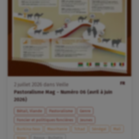
FR
2
juillet
2026
dans
Veille
Pastoralisme Mag – Numéro 06 (avril à juin
2026)
Bétail, Viande
Pastoralisme
Genre
Foncier et politiques foncières
Jeunes
Burkina Faso
Mauritanie
Tchad
Sénégal
Mali
Niger
Revue - Bulletin