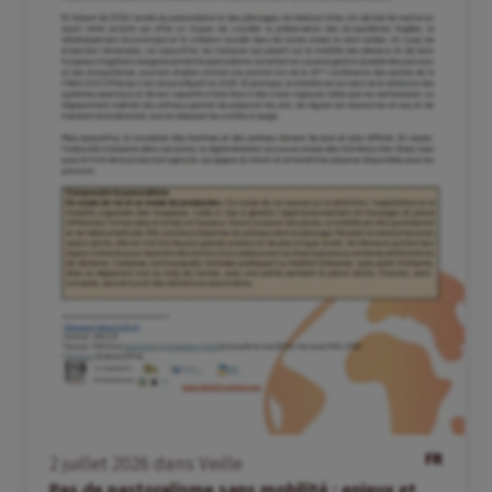
FR
2
juillet
2026
dans
Veille
Pas de pastoralisme sans mobilité : enjeux et