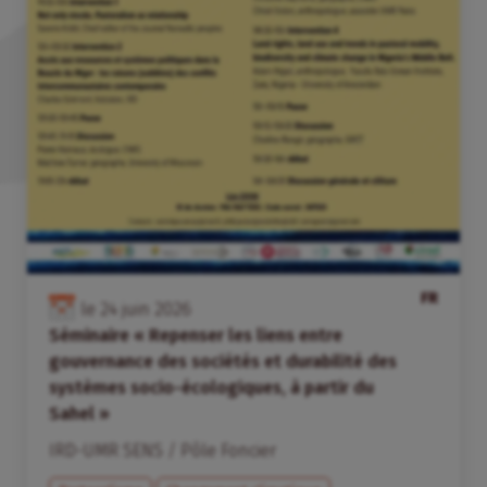
FR
le
24
juin
2026
Séminaire « Repenser les liens entre
gouvernance des sociétés et durabilité des
systèmes socio-écologiques, à partir du
Sahel »
IRD-UMR SENS / Pôle Foncier