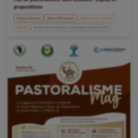
propositions
Pastoralisme
Désertification
Afrique de l’Ouest
Sahel
Notes de position, plaidoyer, policy brief