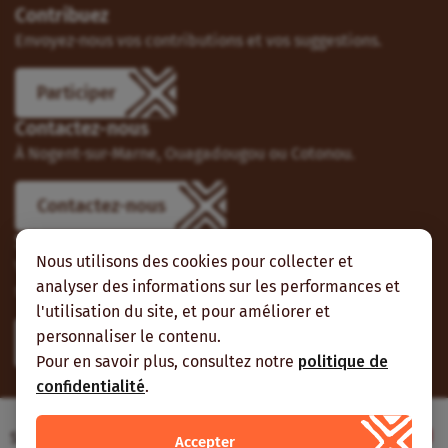
Contribuez
Envoyez-nous vos contributions et vos suggestions.
Participer
Contactez-nous
À Nogent-sur-Marne, Ouagadougou ou Cotonou.
Contactez-nous
Suivez-nous
Nous utilisons des cookies pour collecter et
Vous pouvez aussi vous abonner à nos flux RSS et nous
analyser des informations sur les performances et
suivre sur les réseaux sociaux.
l'utilisation du site, et pour améliorer et
personnaliser le contenu.
Pour en savoir plus, consultez notre
politique de
confidentialité
.
Site web réalisé avec le soutien de l’Agence
Accepter