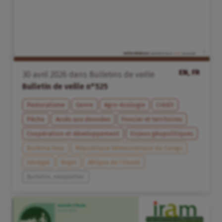
EN, FR
30
avril
2026
dans
Bulletins de veille
Bulletin de veille n°525
Pastoralisme
Genre
Agro-écologie
Crédit
Pêche
Accès aux données
Foncier et territoires
Coopération et développement
Enjeux géopolitiques
Burkina Faso
République Démocratique du Congo
Sénégal
Niger
Afrique de l’Ouest
Bulletin, newsletter