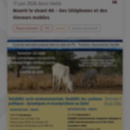
FR
17
juin
2026
dans
Veille
Nourrir le vivant #6 – Des téléphones et des
éleveurs mobiles
Pastoralisme
TIC
Sahel
Audio/podcast