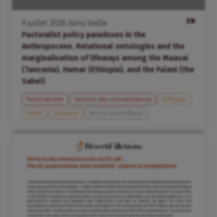
EN
9
juillet
2026
dans
Veille
Pastoralist policy paradoxes in the
Anthropocene. Relational ontologies and the
marginalisation of lifeways among the Maasai
(Tanzania), Hamar (Ethiopia), and the Fulani (the
Sahel)
Pastoralisme
Gestion des connaissances
Ethiopie
Sahel
Tanzanie
Article scientifique