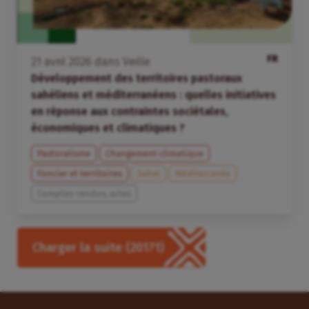
FR
21
avril
2026
dans
Veille
Développement des territoires pastoraux
sahéliens et méditerranéens : quelles initiatives
en réponse aux contraintes sociétales,
économiques et climatiques ?
Pastoralisme
Changement climatique
Foncier et territoires
Sahel
Méditerranée
Comptes-rendus, actes
Charger la suite
(20171)