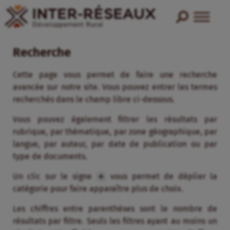
Recherche
Cette page vous permet de faire une recherche
avancée sur notre site. Vous pouvez entrer les termes
recherchés dans le champ libre ci-dessous.
Vous pouvez également filtrer les résultats par
rubrique, par thématique, par zone géographique, par
langue, par auteur, par date de publication ou par
type de documents.
Un clic sur le signe
vous permet de déplier la
catégorie pour faire apparaître plus de choix.
Les chiffres entre parenthèses sont le nombre de
résultats par filtre. Seuls les filtres ayant au moins un