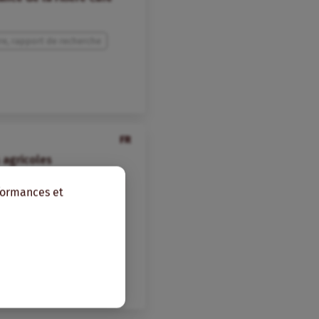
e, rapport de recherche
FR
 agricoles
Blé
Afrique de l’Ouest
rformances et