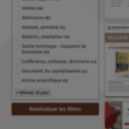
Vidéos
(8)
Webinaire
(8)
Analyse, synthèse
(5)
Bulletin, newsletter
(5)
Guide technique - Supports de
formation
(5)
Conférence, colloque, séminaire
(4)
Document de capitalisation
(4)
Article scientifique
(3)
+ Afficher 10 plus
Réinitialiser les filtres