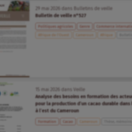
29
mai
2026
dans
Bulletins de veille
Bulletin de veille n°527
Politiques agricoles
Genre
Commerce internati
Afrique de l’Ouest
Cameroun
Afrique
Bulleti
15
mai
2026
dans
Veille
Analyse des besoins en formation des acteurs
pour la production d’un cacao durable dan
à l’est du Cameroun
Formation
Cacao
Cameroun
Thèse, mémoire,