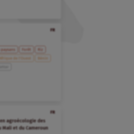
FR
s paysans
Forêt
Riz
Afrique de l’Ouest
Bénin
etter
FR
 en agroécologie des
u Mali et du Cameroun