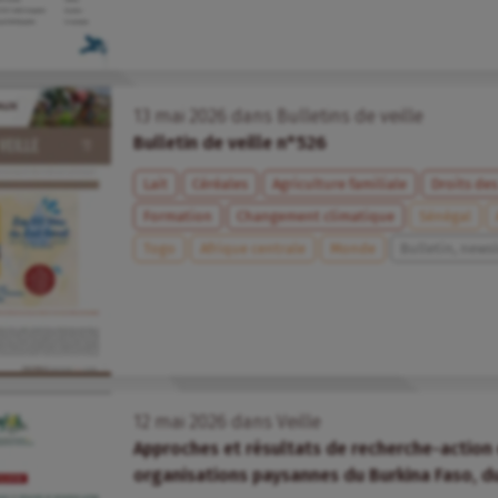
13
mai
2026
dans
Bulletins de veille
Bulletin de veille n°526
Lait
Céréales
Agriculture familiale
Droits de
Formation
Changement climatique
Sénégal
Togo
Afrique centrale
Monde
Bulletin, newsl
12
mai
2026
dans
Veille
Approches et résultats de recherche-action
organisations paysannes du Burkina Faso, d