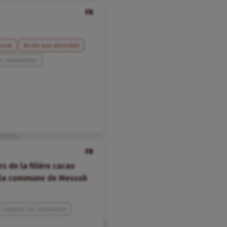
FR
onal
Accès aux données
n, newsletter
FR
 de la filière cacao
s la commune de Messok
 rapport de recherche