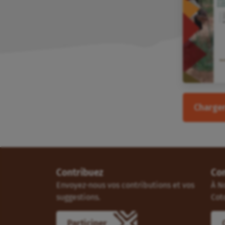
Charger
Contribuez
Co
Envoyez-nous vos contributions et vos
À N
suggestions.
Cot
Participer