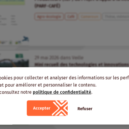
(PARF-CAFÉ)
Agro-écologie
Café
Cameroun
Thèse, mémoir
29
mai
2026
dans
Veille
Mini recueil des technologies et innovations
Riz
Technologies/innovations
Sésame
Maïs
ookies pour collecter et analyser des informations sur les pe
Afrique centrale
Fiches
, et pour améliorer et personnaliser le contenu.
 consultez notre
politique de confidentialité
.
Accepter
Refuser