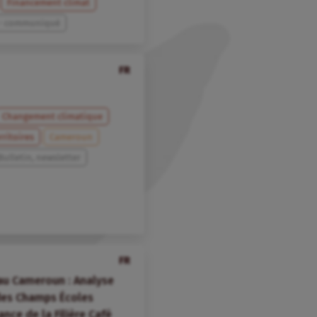
Financement climat
 - communiqué
FR
Changement climatique
rritoires
Cameroun
Bulletin, newsletter
FR
au Cameroun : Analyse
 des Champs Écoles
nce de la Filière Café