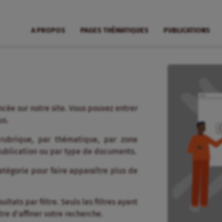
A PROPOS
PAGES THÉMATIQUES
PUBLICATIONS
cée sur notre site. Vous pouvez entrer
us.
 rubrique, par thématique, par zone
publication ou par type de documents.
tégorie pour faire apparaître plus de
tats par filtre. Seuls les filtres ayant
re d’affiner votre recherche.