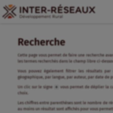
Recherche
Cette page vous permet de faire une recherche avan
les termes recherchés dans le champ libre ci-desso
Vous pouvez également filtrer les résultats par
géographique, par langue, par auteur, par date de 
Un clic sur le signe
vous permet de déplier la ca
choix.
Les chiffres entre parenthèses sont le nombre de résul
au moins un résultat sont affichés pour vous permett