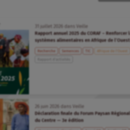
31
juillet
2026
dans
Veille
Rapport annuel 2025 du CORAF – Renforcer la
systèmes alimentaires en Afrique de l’Ouest
Recherche
Semences
TIC
Afrique de l’Ouest
Rapport d'activités
26
juin
2026
dans
Veille
Déclaration finale du Forum Paysan Régional
du Centre — 3e édition