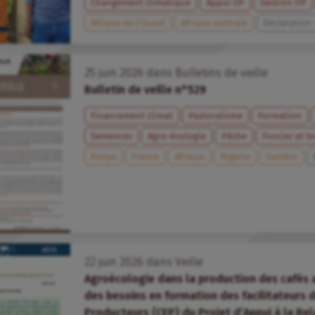
Changement climatique
Appui OP
Gestion OP
Afrique de l’Ouest
Afrique centrale
Déclaration
25
juin
2026
dans
Bulletins de veille
Bulletin de veille n°529
Financement climat
Pastoralisme
Formation
Semences
Agro-écologie
Pêche
Foncier et te
Kenya
France
Afrique
Nigeria
Gambie
22
juin
2026
dans
Veille
Agroécologie dans la production des cafés 
des besoins en formation des facilitateurs
Producteurs (CEP) du Projet d’Appui à la Rela