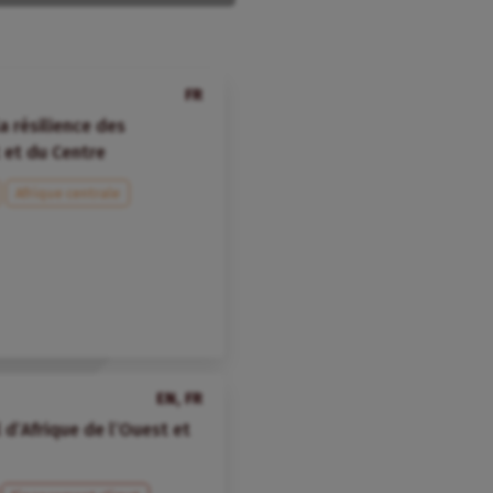
FR
 résilience des
 et du Centre
Afrique centrale
EN, FR
 d’Afrique de l’Ouest et