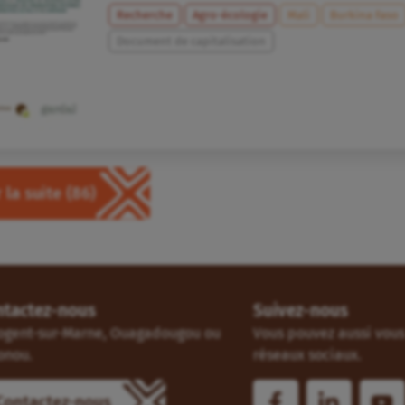
Recherche
Agro-écologie
Mali
Burkina Faso
Document de capitalisation
 la suite
(86)
ntactez-nous
Suivez-nous
ogent-sur-Marne, Ouagadougou ou
Vous pouvez aussi vous 
onou.
réseaux sociaux.
Contactez-nous