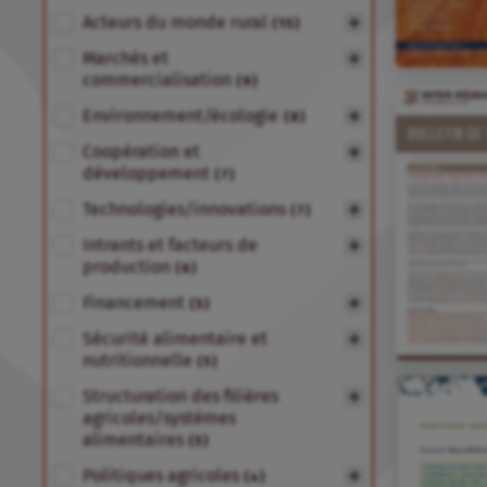
Acteurs du monde rural
(15)
Marchés et
commercialisation
(9)
Environnement/écologie
(8)
Coopération et
développement
(7)
Technologies/innovations
(7)
Intrants et facteurs de
production
(6)
Financement
(5)
Sécurité alimentaire et
nutritionnelle
(5)
Structuration des filières
agricoles/systèmes
alimentaires
(5)
Politiques agricoles
(4)