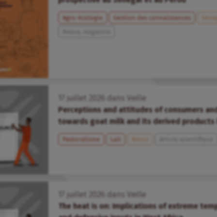
Agro-écologie
Gestion des connaissances
Séné
Revue, magazine
17
juillet
2026
dans
Veille
Perceptions and attitudes of consumers a
towards goat milk and its derived products 
Pastoralisme
Lait
Bénin
Article scientifique
17
juillet
2026
dans
Veille
The heat is on: Implications of extreme tem