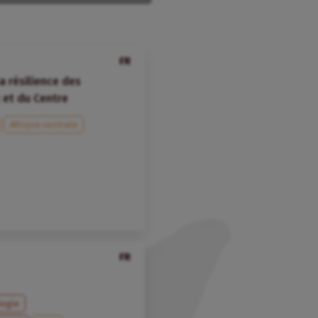
FR
 résilience des
 et du Centre
Afrique centrale
FR
logie