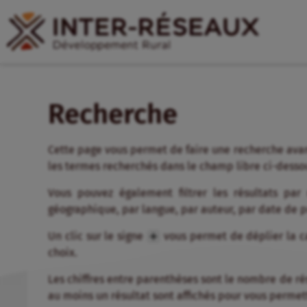
Recherche
Cette page vous permet de faire une recherche avan
les termes recherchés dans le champ libre ci-desso
Vous pouvez également filtrer les résultats par
géographique, par langue, par auteur, par date de 
Un clic sur le signe
vous permet de déplier la ca
choix.
Les chiffres entre parenthèses sont le nombre de résul
au moins un résultat sont affichés pour vous permett