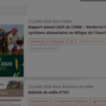
31
juillet
2026
dans
Veille
Rapport annuel 2025 du CORAF – Renforcer la
systèmes alimentaires en Afrique de l’Ouest
Recherche
Semences
TIC
Afrique de l’Ouest
Rapport d'activités
23
juillet
2026
dans
Bulletins de veille
Bulletin de veille n°531
Pastoralisme
Changement climatique
Agro-éco