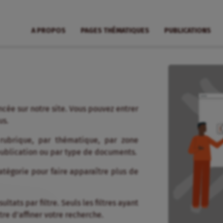
A PROPOS
PAGES THÉMATIQUES
PUBLICATIONS
cée sur notre site. Vous pouvez entrer
us.
 rubrique, par thématique, par zone
publication ou par type de documents.
tégorie pour faire apparaître plus de
tats par filtre. Seuls les filtres ayant
re d’affiner votre recherche.