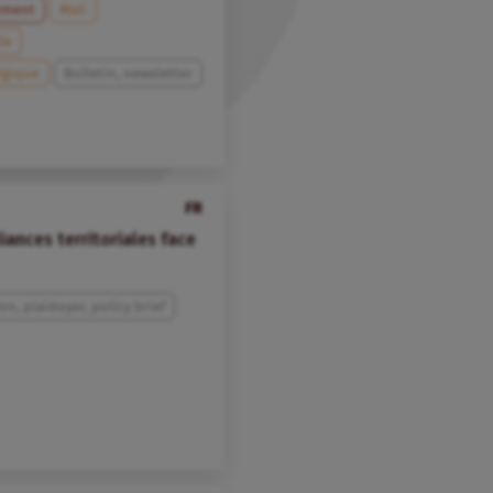
ement
Mali
le
lgique
Bulletin, newsletter
FR
iances territoriales face
on, plaidoyer, policy brief