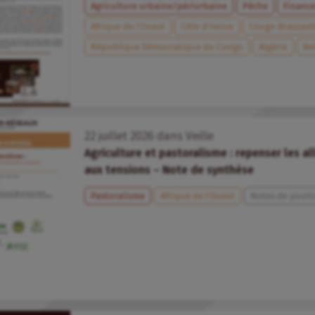
Agriculture urbaine/périurbaine
Pêche
Financ
Afrique de l’Ouest
Côte d’Ivoire
Congo Brazzavil
République Démocratique du Congo
Algérie
Be
22
juillet
2026
dans
Veille
Agriculture et pastoralisme : repenser les all
aux tensions – Note de synthèse
Pastoralisme
Afrique de l’Ouest
Notes de positi