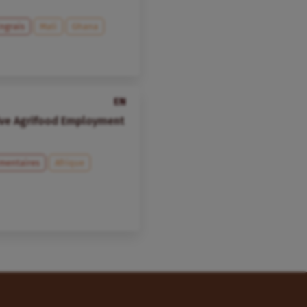
ngrais
Mali
Ghana
EN
sive Agrifood Employment
imentaires
Afrique