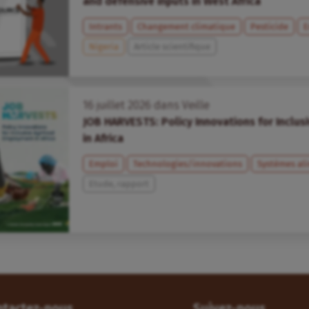
and defensive inputs in West Africa
Intrants
Changement climatique
Pesticide
E
Nigeria
Article scientifique
16
juillet
2026
dans
Veille
JOB HARVESTS: Policy Innovations for Inclu
in Africa
Emploi
Technologies/innovations
Systèmes al
Etude, rapport
ntactez-nous
Suivez-nous