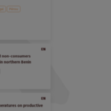
gal
Pérou
EN
nd non-consumers
in northern Benin
EN
peratures on productive