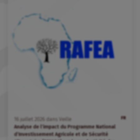
FR
16
juillet
2026
dans
Veille
Analyse de l’impact du Programme National
d’Investissement Agricole et de Sécurité