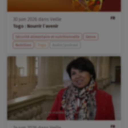
FR
30
juin
2026
dans
Veille
Togo : Nourrir l’avenir
Sécurité alimentaire et nutritionnelle
Genre
Nutrition
Togo
Audio/podcast
FR
24
juin
2026
dans
Veille