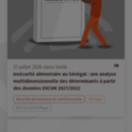
FR
21
juillet
2026
dans
Veille
Insécurité alimentaire au Sénégal : une analyse
multidimensionnelle des déterminants à partir
des données EHCVM 2021/2022
Sécurité alimentaire et nutritionnelle
Sénégal
Article scientifique