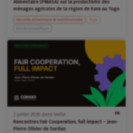
Alimentaire (PNIASA) sur la productivité des
ménages agricoles de la région de Kara au Togo
Sécurité alimentaire et nutritionnelle
Togo
Article scientifique
FR
2
juillet
2026
dans
Veille
Rencontres Fair Cooperation, full impact – Jean-
Pierre Olivier de Sardan