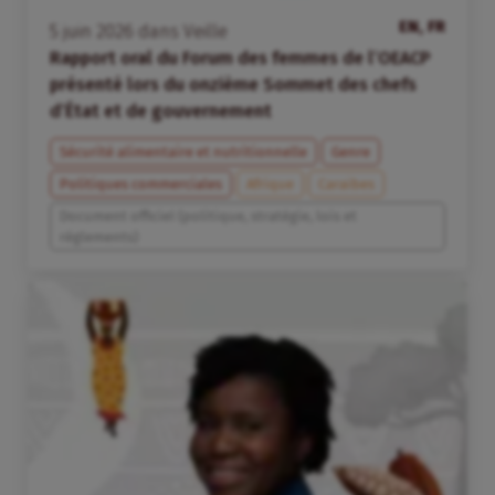
EN, FR
5
juin
2026
dans
Veille
Rapport oral du Forum des femmes de l’OEACP
présenté lors du onzième Sommet des chefs
d’État et de gouvernement
Sécurité alimentaire et nutritionnelle
Genre
Politiques commerciales
Afrique
Caraïbes
Document officiel (politique, stratégie, lois et
règlements)