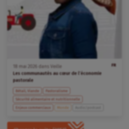
FR
18
mai
2026
dans
Veille
Les communautés au cœur de l’économie
pastorale
Bétail, Viande
Pastoralisme
Sécurité alimentaire et nutritionnelle
Enjeux commerciaux
Monde
Audio/podcast