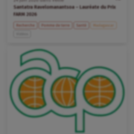
Santatra Ravelomanantsoa – Lauréate du Prix
FARM 2026
Recherche
Pomme de terre
Santé
Madagascar
Vidéos