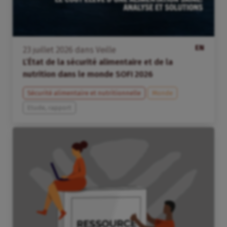
EN
23
juillet
2026
dans
Veille
L’État de la sécurité alimentaire et de la
nutrition dans le monde SOFI 2026
Sécurité alimentaire et nutritionnelle
Monde
Etude, rapport