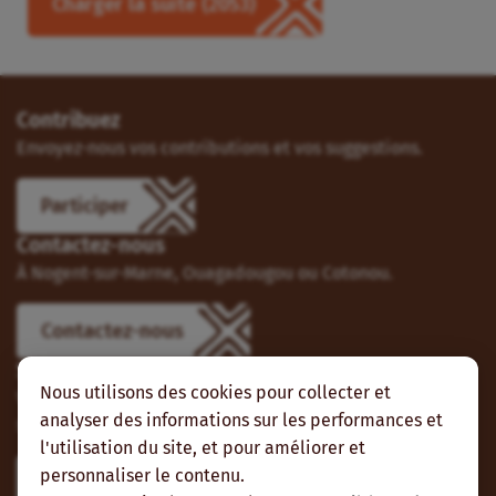
Charger la suite
(2053)
Contribuez
Envoyez-nous vos contributions et vos suggestions.
Participer
Contactez-nous
À Nogent-sur-Marne, Ouagadougou ou Cotonou.
Contactez-nous
Suivez-nous
Nous utilisons des cookies pour collecter et
Vous pouvez aussi vous abonner à nos flux RSS et nous
analyser des informations sur les performances et
suivre sur les réseaux sociaux.
l'utilisation du site, et pour améliorer et
personnaliser le contenu.