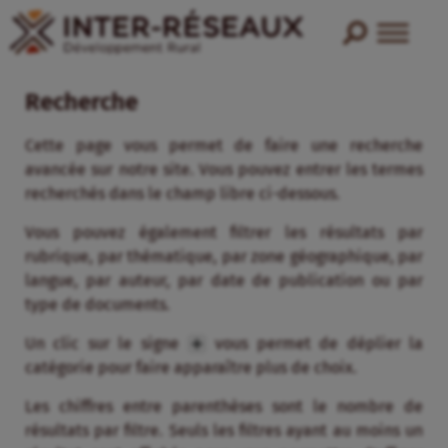
Recherche
Cette page vous permet de faire une recherche
avancée sur notre site. Vous pouvez entrer les termes
recherchés dans le champ libre ci-dessous.
Vous pouvez également filtrer les résultats par
rubrique, par thématique, par zone géographique, par
langue, par auteur, par date de publication ou par
type de documents.
Un clic sur le signe
vous permet de déplier la
catégorie pour faire apparaître plus de choix.
Les chiffres entre parenthèses sont le nombre de
résultats par filtre. Seuls les filtres ayant au moins un