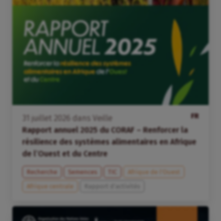
FR
31
juillet
2026
dans
Veille
Rapport annuel 2025 du CORAF – Renforcer la
résilience des systèmes alimentaires en Afrique
de l’Ouest et du Centre
Recherche
Semences
TIC
Afrique de l’Ouest
Afrique centrale
Rapport d'activités