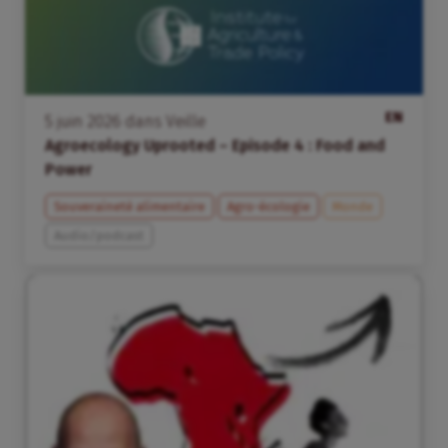
EN
5
juin
2026
dans
Veille
Agroecology Uprooted – Episode 4 : Food and
Power
Souveraineté alimentaire
Agro-écologie
Monde
Audio/podcast