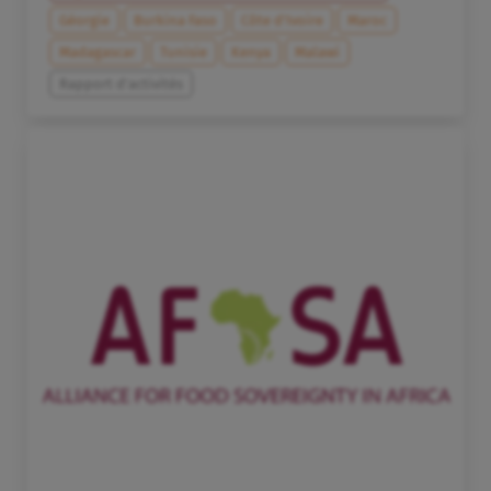
Géorgie
Burkina Faso
Côte d’Ivoire
Maroc
Madagascar
Tunisie
Kenya
Malawi
Rapport d'activités