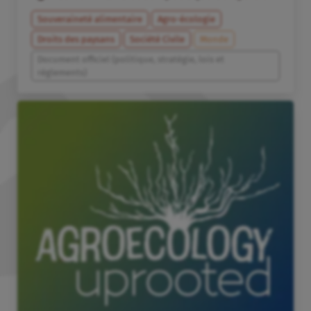
Souveraineté alimentaire
Agro-écologie
Droits des paysans
Société Civile
Monde
Document officiel (politique, stratégie, lois et
règlements)