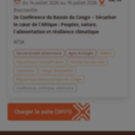
du
14
juillet
2026
au
16
juillet
2026
Brazzaville
2e Conférence du Bassin du Congo – Sécuriser
le cœur de l’Afrique : Peuples, nature,
l’alimentation et résilience climatique
AFSA
Souveraineté alimentaire
Agro-écologie
Gabon
République Centrafricaine
Guinée équatoriale
Cameroun
Congo Brazzaville
République Démocratique du Congo
Conférence, colloque, séminaire
Charger la suite
(20171)