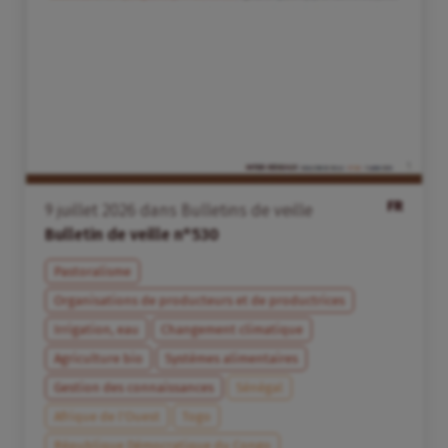
FR
9
juillet
2026
dans
Bulletins de veille
Bulletin de veille n°530
Pastoralisme
Organisations de producteurs et de productrices
Irrigation, eau
Changement climatique
Agriculture bio
Systèmes alimentaires
Gestion des connaissances
Sénégal
Afrique de l’Ouest
Togo
République Démocratique du Congo