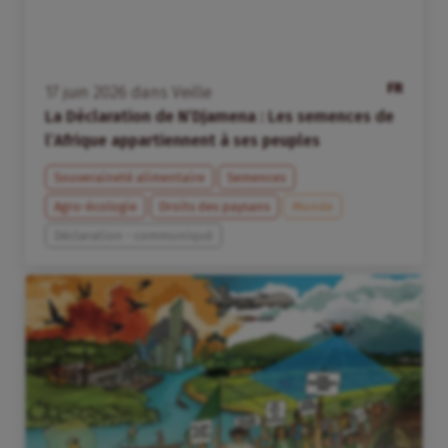
FR
17
juin
2026
dans
Veille
La Déclaration de N’Djamena : Les semences de
l’Afrique appartiennent à ses peuples
Souveraineté alimentaire
Semences
Agro-écologie
Droits des paysans
Monde
Déclaration - communiqué