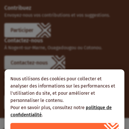
Contribuez
Envoyez-nous vos contributions et vos suggestions.
Participer
Contactez-nous
À Nogent-sur-Marne, Ouagadougou ou Cotonou.
Contactez-nous
Suivez-nous
Nous utilisons des cookies pour collecter et
Vous pouvez aussi vous abonner à nos flux RSS et nous
analyser des informations sur les performances et
suivre sur les réseaux sociaux.
l'utilisation du site, et pour améliorer et
personnaliser le contenu.
Pour en savoir plus, consultez notre
politique de
confidentialité
.