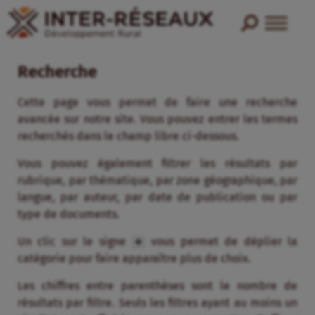
Recherche
Cette page vous permet de faire une recherche
avancée sur notre site. Vous pouvez entrer les termes
recherchés dans le champ libre ci-dessous.
Vous pouvez également filtrer les résultats par
rubrique, par thématique, par zone géographique, par
langue, par auteur, par date de publication ou par
type de documents.
Un clic sur le signe
vous permet de déplier la
catégorie pour faire apparaître plus de choix.
Les chiffres entre parenthèses sont le nombre de
résultats par filtre. Seuls les filtres ayant au moins un