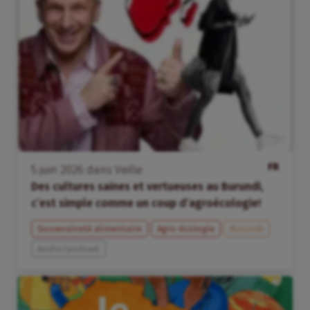
FR
5
juin
2026
dans
Veille
Des cultures saines et vertueuses au Burundi,
c’est simple comme un coup d’agroécologie!
Souveraineté alimentaire
Agro-écologie
Burundi
Audio/podcast