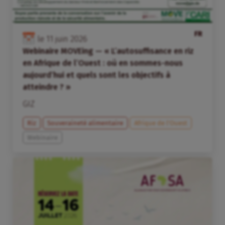
FR
le
11
juin
2026
Webinaire MOVEing — « L’autosuffisance en riz
en Afrique de l’Ouest : où en sommes-nous
aujourd’hui et quels sont les objectifs à
atteindre ? »
GIZ
Riz
Souveraineté alimentaire
Afrique de l’Ouest
Webinaire