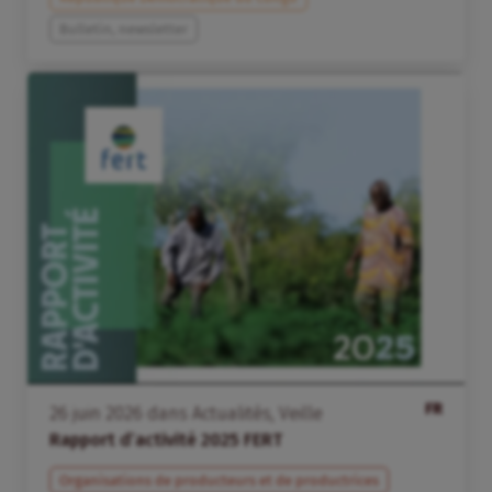
Bulletin, newsletter
FR
26
juin
2026
dans
Actualités
,
Veille
Rapport d’activité 2025 FERT
Organisations de producteurs et de productrices