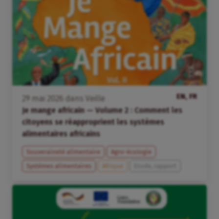
EN, FR
29
mai
2026
dans
Veille
Je mange africain — Volume 2 : Comment les
citoyens se réapproprient les systèmes
alimentaires africains
Souveraineté alimentaire
Agro-écologie
Systèmes alimentaires
Afrique
Etude, rapport