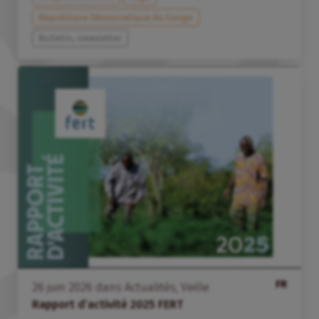
République Démocratique du Congo
Bulletin, newsletter
FR
26
juin
2026
dans
Actualités
,
Veille
Rapport d’activité 2025 FERT