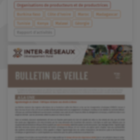
Organisations de producteurs et de productrices
Burkina Faso
Côte d’Ivoire
Maroc
Madagascar
Tunisie
Kenya
Malawi
Géorgie
Rapport d'activités