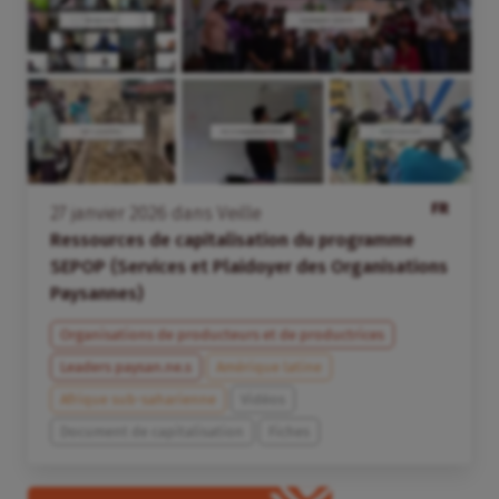
FR
27
janvier
2026
dans
Veille
Ressources de capitalisation du programme
SEPOP (Services et Plaidoyer des Organisations
Paysannes)
Organisations de producteurs et de productrices
Leaders paysan.ne.s
Amérique latine
Afrique sub-saharienne
Vidéos
Document de capitalisation
Fiches