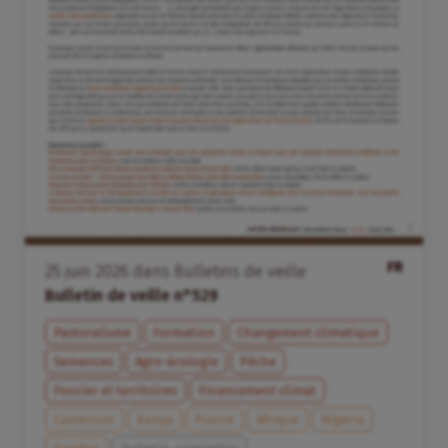
FR
25
juin
2026
dans
Bulletins de veille
Bulletin de veille n°529
Pastoralisme
Formation
Changement climatique
Semences
Agro-écologie
Pêche
Foncier et territoires
Financement climat
Cameroun
Kenya
France
Afrique
Nigeria