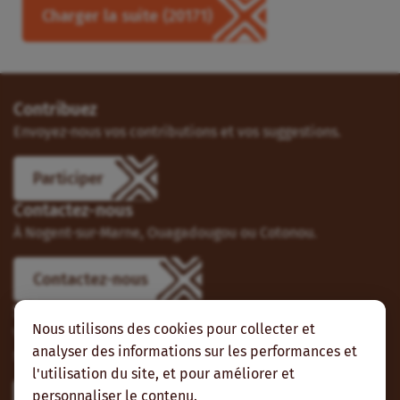
Charger la suite
(20171)
Contribuez
Envoyez-nous vos contributions et vos suggestions.
Participer
Contactez-nous
À Nogent-sur-Marne, Ouagadougou ou Cotonou.
Contactez-nous
Suivez-nous
Nous utilisons des cookies pour collecter et
Vous pouvez aussi vous abonner à nos flux RSS et nous
analyser des informations sur les performances et
suivre sur les réseaux sociaux.
l'utilisation du site, et pour améliorer et
personnaliser le contenu.