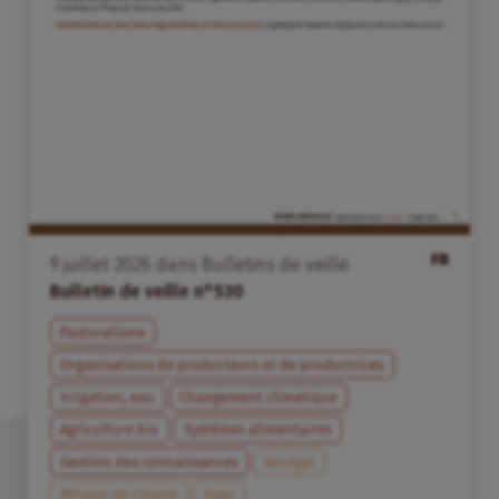
FR
9
juillet
2026
dans
Bulletins de veille
Bulletin de veille n°530
Pastoralisme
Organisations de producteurs et de productrices
Irrigation, eau
Changement climatique
Agriculture bio
Systèmes alimentaires
Gestion des connaissances
Sénégal
Afrique de l’Ouest
Togo