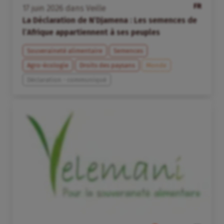
FR
17
juin
2026
dans
Veille
La Déclaration de N’Djamena : Les semences de
l’Afrique appartiennent à ses peuples
Souveraineté alimentaire
Semences
Agro-écologie
Droits des paysans
Monde
Déclaration - communiqué