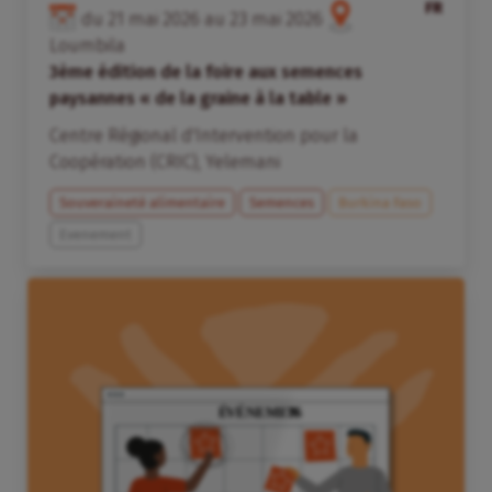
FR
du
21
mai
2026
au
23
mai
2026
Loumbila
3ème édition de la foire aux semences
paysannes « de la graine à la table »
Centre Régional d'Intervention pour la
Coopération (CRIC)
,
Yelemani
Souveraineté alimentaire
Semences
Burkina Faso
Evenement