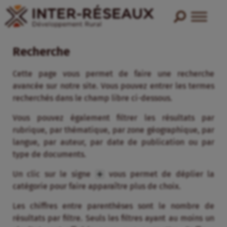
Recherche
Cette page vous permet de faire une recherche
avancée sur notre site. Vous pouvez entrer les termes
recherchés dans le champ libre ci-dessous.
Vous pouvez également filtrer les résultats par
rubrique, par thématique, par zone géographique, par
langue, par auteur, par date de publication ou par
type de documents.
Un clic sur le signe
vous permet de déplier la
catégorie pour faire apparaître plus de choix.
Les chiffres entre parenthèses sont le nombre de
résultats par filtre. Seuls les filtres ayant au moins un