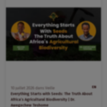
EN
10
juillet
2026
dans
Veille
Everything Starts with Seeds: The Truth About
Africa’s Agricultural Biodiversity | Dr.
Awegechew Teshome