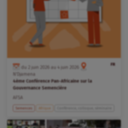
FR
du
2
juin
2026
au
4
juin
2026
N'Djamena
4ème Conférence Pan-Africaine sur la
Gouvernance Semencière
AFSA
Semences
Afrique
Conférence, colloque, séminaire