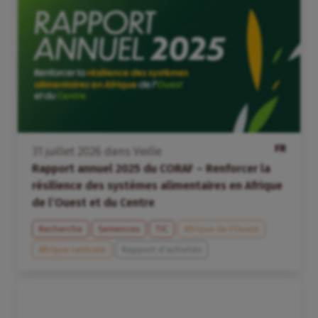
FR
31
juillet
2026
dans
Veille
Rapport annuel 2025 du CORAF – Renforcer la
résilience des systèmes alimentaires en Afrique
de l’Ouest et du Centre
Recherche
Semences
TIC
Afrique de l’Ouest
Afrique centrale
Rapport d'activités