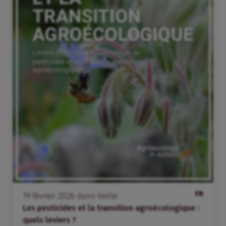
FR
19
février
2026
dans
Veille
Les pesticides et la transition agroécologique :
quels leviers ?