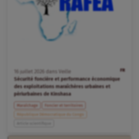
FR
16
juillet
2026
dans
Veille
Sécurité foncière et performance économique
des exploitations maraîchères urbaines et
périurbaines de Kinshasa
Maraîchage
Foncier et territoires
République Démocratique du Congo
Article scientifique