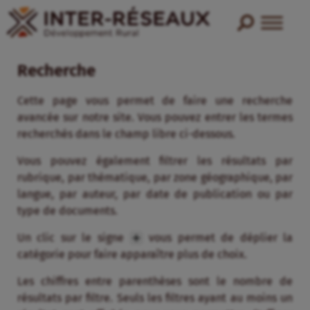
Recherche
Cette page vous permet de faire une recherche
avancée sur notre site. Vous pouvez entrer les termes
recherchés dans le champ libre ci-dessous.
Vous pouvez également filtrer les résultats par
rubrique, par thématique, par zone géographique, par
langue, par auteur, par date de publication ou par
type de documents.
Un clic sur le signe
vous permet de déplier la
catégorie pour faire apparaître plus de choix.
Les chiffres entre parenthèses sont le nombre de
résultats par filtre. Seuls les filtres ayant au moins un