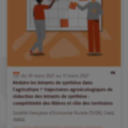
FR
du
10
mars
2027
au
11
mars
2027
Réduire les intrants de synthèse dans
l’agriculture ? Trajectoires agroécologiques de
réduction des intrants de synthèse :
compétitivité des filières et rôle des territoires
Société Française d'Economie Rurale (SFER)
,
Cirad
,
INRAE