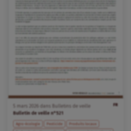
FR
5
mars
2026
dans
Bulletins de veille
Bulletin de veille n°521
Agro-écologie
Pesticide
Produits locaux