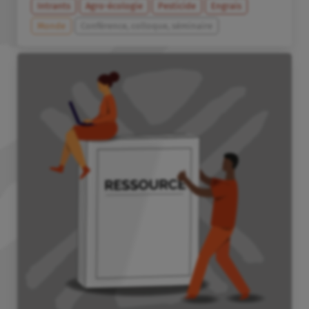
Intrants
Agro-écologie
Pesticide
Engrais
Monde
Conférence, colloque, séminaire