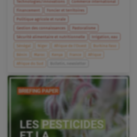
Technologies/innovations
Commerce international
Financement
Foncier et territoires
Politique agricole et rurale
Gestion des connaissances
Pastoralisme
Sécurité alimentaire et nutritionnelle
Irrigation, eau
Sénégal
Niger
Afrique de l’Ouest
Burkina Faso
Bénin
Maroc
Kenya
France
Afrique
Afrique du Sud
Bulletin, newsletter