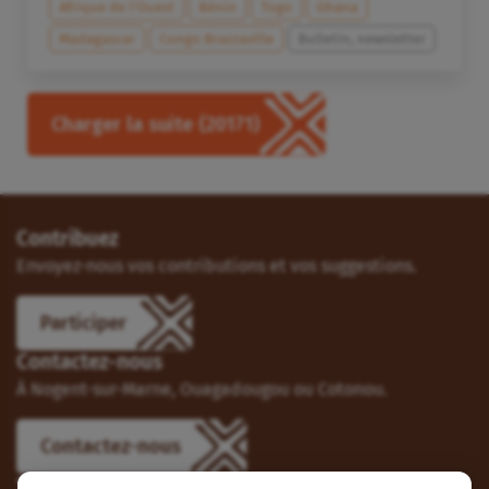
Afrique de l’Ouest
Bénin
Togo
Ghana
Madagascar
Congo Brazzaville
Bulletin, newsletter
Charger la suite
(20171)
Contribuez
Envoyez-nous vos contributions et vos suggestions.
Participer
Contactez-nous
À Nogent-sur-Marne, Ouagadougou ou Cotonou.
Contactez-nous
Suivez-nous