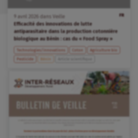
FR
9
avril
2026
dans
Veille
Efficacité des innovations de lutte
antiparasitaire dans la production cotonnière
biologique au Bénin : cas du « Food Spray »
Technologies/innovations
Coton
Agriculture bio
Pesticide
Bénin
Article scientifique