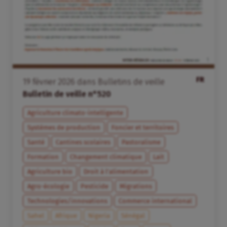
FR
19
février
2026
dans
Bulletins de veille
Bulletin de veille n°520
Agriculture climato-intelligente
Systèmes de production
Foncier et territoires
Santé
Cantines scolaires
Pastoralisme
Formation
Changement climatique
Lait
Agriculture bio
Droit à l’alimentation
Agro-écologie
Pesticide
Migrations
Technologies/innovations
Commerce international
Sahel
Afrique
Nigeria
Sénégal