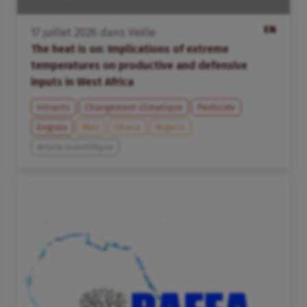
EN
17
juillet
2026
dans
Veille
The heat is on: Implications of extreme
temperatures on productive and defensive
inputs in West Africa
Intrants
Changement climatique
Pesticide
Engrais
Mali
Ghana
Nigeria
Article scientifique