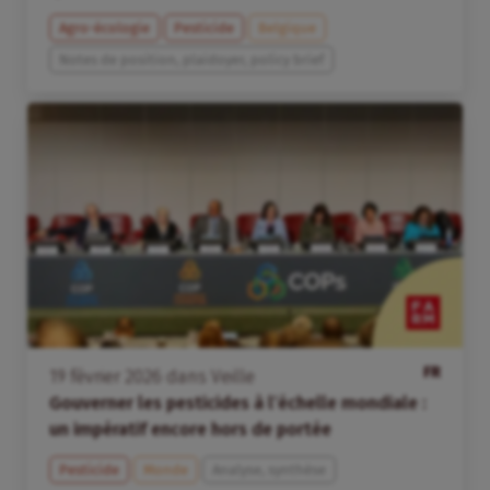
Agro-écologie
Pesticide
Belgique
Notes de position, plaidoyer, policy brief
FR
19
février
2026
dans
Veille
Gouverner les pesticides à l’échelle mondiale :
un impératif encore hors de portée
Pesticide
Monde
Analyse, synthèse