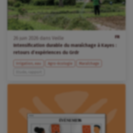
FR
26
juin
2026
dans
Veille
Intensification durable du maraîchage à Kayes :
retours d’expériences du Grdr
Irrigation, eau
Agro-écologie
Maraîchage
Etude, rapport