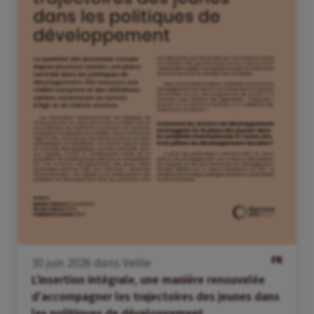
FR
30
juin
2026
dans
Veille
L’insertion intégrale, une manière renouvelée
d’accompagner les trajectoires des jeunes dans
les politiques de développement