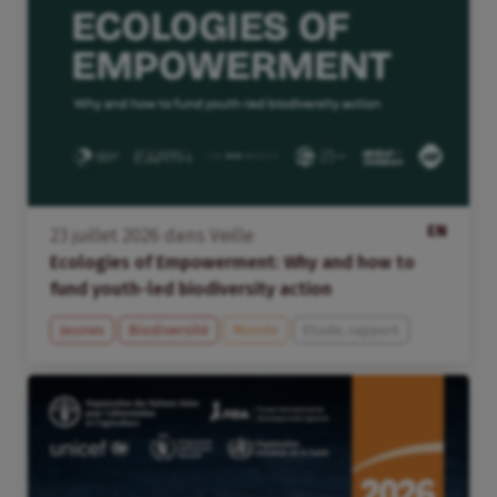
EN
23
juillet
2026
dans
Veille
Ecologies of Empowerment: Why and how to
fund youth-led biodiversity action
Jeunes
Biodiversité
Monde
Etude, rapport