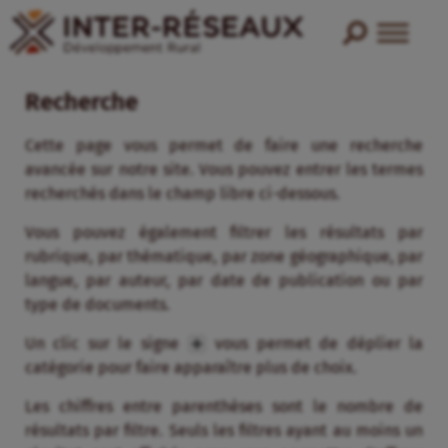
Recherche
Cette page vous permet de faire une recherche
avancée sur notre site. Vous pouvez entrer les termes
recherchés dans le champ libre ci-dessous.
Vous pouvez également filtrer les résultats par
rubrique, par thématique, par zone géographique, par
langue, par auteur, par date de publication ou par
type de documents.
Un clic sur le signe
vous permet de déplier la
catégorie pour faire apparaître plus de choix.
Les chiffres entre parenthèses sont le nombre de
résultats par filtre. Seuls les filtres ayant au moins un