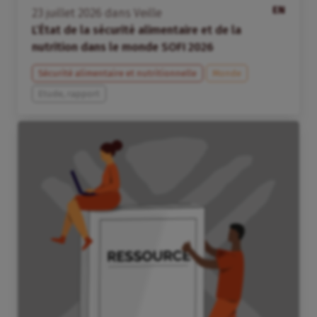
EN
23
juillet
2026
dans
Veille
L’État de la sécurité alimentaire et de la
nutrition dans le monde SOFI 2026
Sécurité alimentaire et nutritionnelle
Monde
Etude, rapport