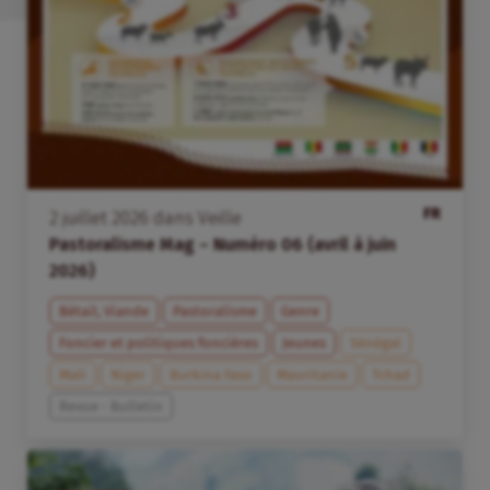
FR
2
juillet
2026
dans
Veille
Pastoralisme Mag – Numéro 06 (avril à juin
2026)
Bétail, Viande
Pastoralisme
Genre
Foncier et politiques foncières
Jeunes
Sénégal
Mali
Niger
Burkina Faso
Mauritanie
Tchad
Revue - Bulletin