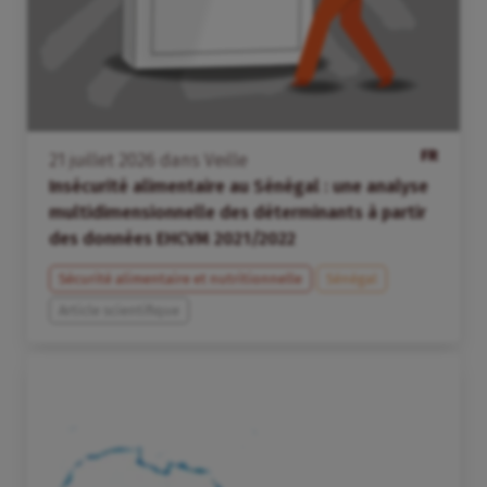
FR
21
juillet
2026
dans
Veille
Insécurité alimentaire au Sénégal : une analyse
multidimensionnelle des déterminants à partir
des données EHCVM 2021/2022
Sécurité alimentaire et nutritionnelle
Sénégal
Article scientifique