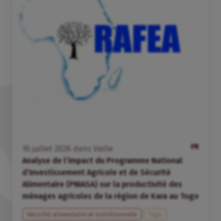
FR
16
juillet
2026
dans
Veille
Analyse de l’impact du Programme National
d’Investissement Agricole et de Sécurité
Alimentaire (PNIASA) sur la productivité des
ménages agricoles de la région de Kara au Togo
Sécurité alimentaire et nutritionnelle
Togo