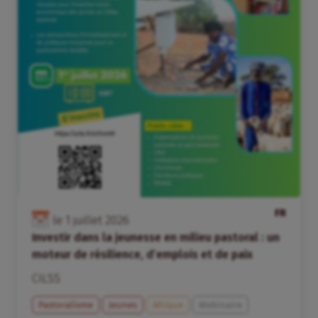
FR
le
1
juillet
2026
Investir dans la jeunesse en milieu pastoral : un
moteur de résilience, d’emplois et de paix
CILSS
Pastoralisme
Jeunes
Afrique
Webinaire