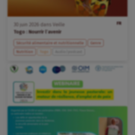
FR
30
juin
2026
dans
Veille
Togo : Nourrir l’avenir
Sécurité alimentaire et nutritionnelle
Genre
Nutrition
Togo
Audio/podcast