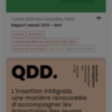
FR
1
juillet
2026
dans
Actualités
,
Veille
Rapport annuel 2025 – Gret
Jeunes
Nutrition
Gestion durable des ressources naturelles
Foncier et territoires
Monde
Rapport d'activités