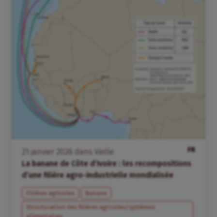
FR
21
janvier
2026
dans
Veille
La banane de Côte d’Ivoire : les recompositions
d’une filière agro-industrielle mondialisée
Filières agricoles
Banane
Structuration des filières agricoles/systèmes
alimentaires