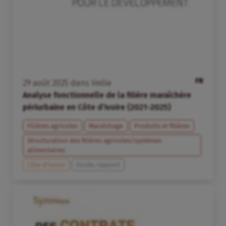
FR
29
août
2025
dans
Veille
Analyse fonctionnelle de la filière maraîchère
périurbaine en Côte d’Ivoire (2021-2025)
Filières agricoles
Maraîchage
Produits et filières
Structuration des filières agricoles/systèmes
alimentaires
Côte d’Ivoire
Etude, rapport