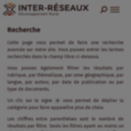
Recherche
Cette page vous permet de faire une recherche
avancée sur notre site. Vous pouvez entrer les termes
recherchés dans le champ libre ci-dessous.
Vous pouvez également filtrer les résultats par
rubrique, par thématique, par zone géographique, par
langue, par auteur, par date de publication ou par
type de documents.
Un clic sur le signe
vous permet de déplier la
catégorie pour faire apparaître plus de choix.
Les chiffres entre parenthèses sont le nombre de
résultats par filtre. Seuls les filtres ayant au moins un