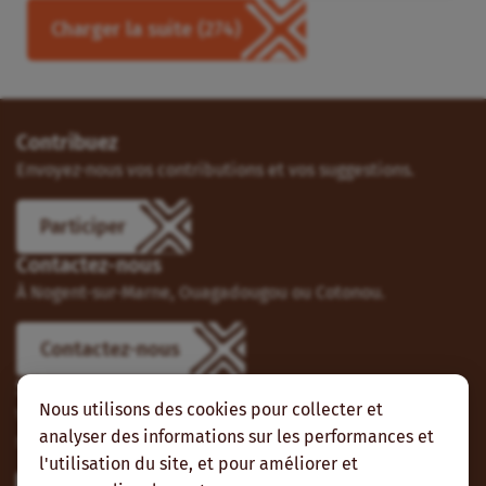
Charger la suite
(274)
Contribuez
Envoyez-nous vos contributions et vos suggestions.
Participer
Contactez-nous
À Nogent-sur-Marne, Ouagadougou ou Cotonou.
Contactez-nous
Suivez-nous
Nous utilisons des cookies pour collecter et
Vous pouvez aussi vous abonner à nos flux RSS et nous
analyser des informations sur les performances et
suivre sur les réseaux sociaux.
l'utilisation du site, et pour améliorer et