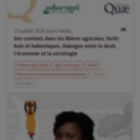
FR
23
juillet
2025
dans
Veille
Des contrats dans les filières agricoles, forêt-
bois et halieutiques. Dialogue entre le droit,
l’économie et la sociologie
Filières agricoles
Agro-écologie
Forêt
Ressources halieutiques/aquatiques
France
Ouvrage