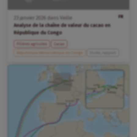
FR
23
janvier
2026
dans
Veille
Analyse de la chaîne de valeur du cacao en
République du Congo
Filières agricoles
Cacao
République Démocratique du Congo
Etude, rapport