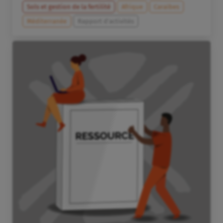
Sols et gestion de la fertilité
Afrique
Caraïbes
Méditerranée
Rapport d'activités