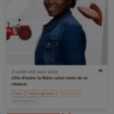
FR
21
juillet
2025
dans
Veille
Côte d’Ivoire: la filière coton tente de se
relancer
Coton
Filières agricoles
Côte d’Ivoire
Audio/podcast