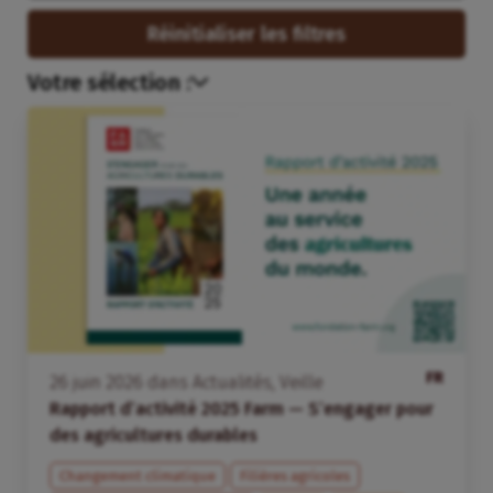
Réinitialiser les filtres
Votre sélection :
FR
26
juin
2026
dans
Actualités
,
Veille
Rapport d’activité 2025 Farm — S’engager pour
des agricultures durables
Changement climatique
Filières agricoles