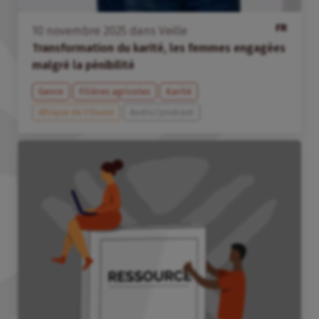
FR
10
novembre
2025
dans
Veille
Transformation du karité, les femmes engagées
malgré la pénibilité
Genre
Filières agricoles
Karité
Afrique de l’Ouest
Audio/podcast