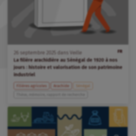
FR
26
septembre
2025
dans
Veille
La filière arachidière au Sénégal de 1920 à nos
jours : histoire et valorisation de son patrimoine
industriel
Filières agricoles
Arachide
Sénégal
Thèse, mémoire, rapport de recherche