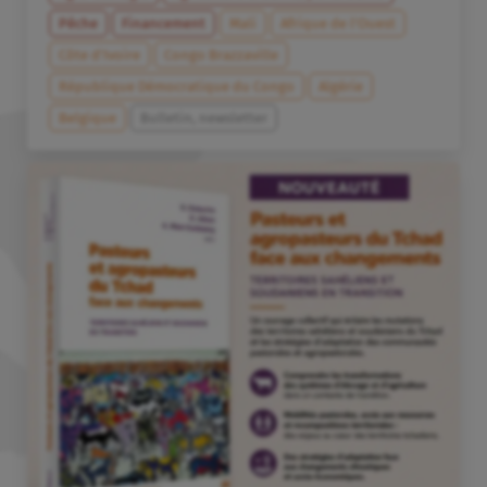
Pêche
Financement
Mali
Afrique de l’Ouest
Côte d’Ivoire
Congo Brazzaville
République Démocratique du Congo
Algérie
Belgique
Bulletin, newsletter