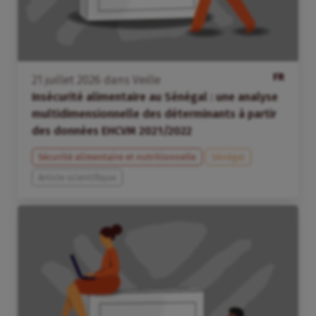
FR
21
juillet
2026
dans
Veille
Insécurité alimentaire au Sénégal : une analyse
multidimensionnelle des déterminants à partir
des données EHCVM 2021/2022
Sécurité alimentaire et nutritionnelle
Sénégal
Article scientifique