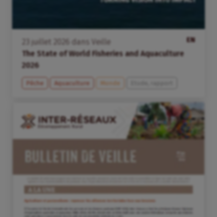
EN
23
juillet
2026
dans
Veille
The State of World Fisheries and Aquaculture
2026
Pêche
Aquaculture
Monde
Etude, rapport