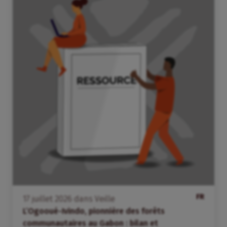
FR
17
juillet
2026
dans
Veille
L’Ogooué-Ivindo, pionnière des forêts
communautaires au Gabon : bilan et