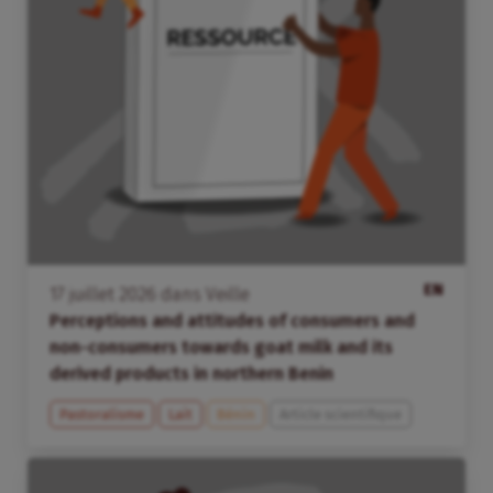
EN
17
juillet
2026
dans
Veille
Perceptions and attitudes of consumers and
non-consumers towards goat milk and its
derived products in northern Benin
Pastoralisme
Lait
Bénin
Article scientifique