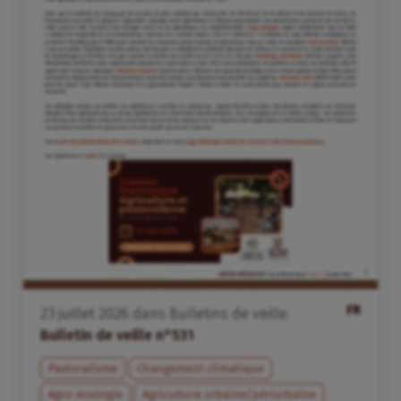
FR
23
juillet
2026
dans
Bulletins de veille
Bulletin de veille n°531
Pastoralisme
Changement climatique
Agro-écologie
Agriculture urbaine/périurbaine