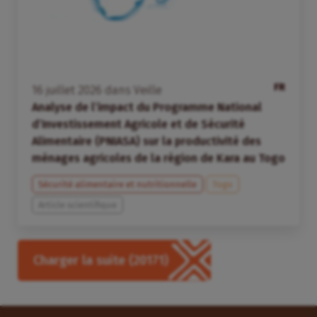
FR
16
juillet
2026
dans
Veille
Analyse de l’impact du Programme National
d’Investissement Agricole et de Sécurité
Alimentaire (PNIASA) sur la productivité des
ménages agricoles de la région de Kara au Togo
Sécurité alimentaire et nutritionnelle
Togo
Article scientifique
Charger la suite
(20171)