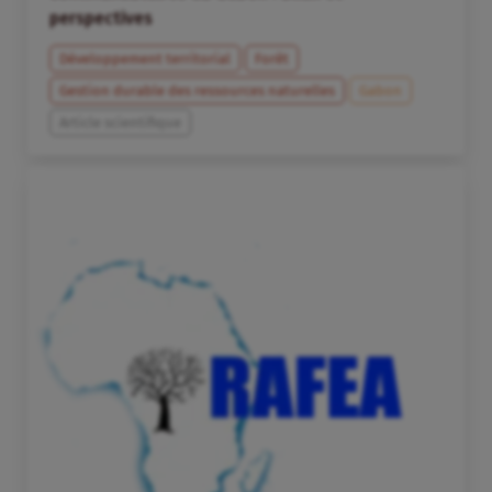
perspectives
Développement territorial
Forêt
Gestion durable des ressources naturelles
Gabon
Article scientifique