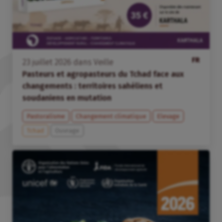
FR
23
juillet
2026
dans
Veille
Pasteurs et agropasteurs du Tchad face aux
changements : territoires sahéliens et
soudaniens en mutation
Pastoralisme
Changement climatique
Elevage
Tchad
Ouvrage