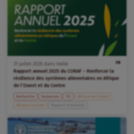
FR
31
juillet
2026
dans
Veille
Rapport annuel 2025 du CORAF – Renforcer la
résilience des systèmes alimentaires en Afrique
de l’Ouest et du Centre
Recherche
Semences
TIC
Afrique de l’Ouest
Afrique centrale
Rapport d'activités