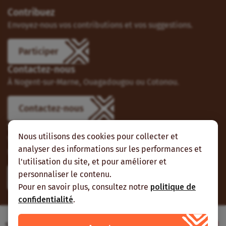
Contribuez
Envoyez-nous vos contributions et vos suggestions.
Participer
Contactez-nous
À Nogent-sur-Marne, Ouagadougou ou Cotonou.
Contactez-nous
Suivez-nous
Nous utilisons des cookies pour collecter et
Vous pouvez aussi vous abonner à nos flux RSS et nous
analyser des informations sur les performances et
suivre sur les réseaux sociaux.
l'utilisation du site, et pour améliorer et
personnaliser le contenu.
Pour en savoir plus, consultez notre
politique de
confidentialité
.
Site web réalisé avec le soutien de l’Agence