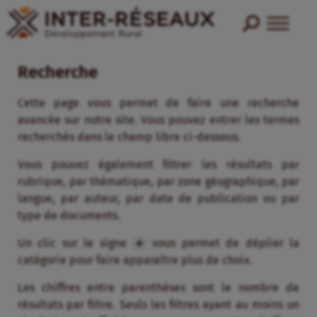
Recherche
Cette page vous permet de faire une recherche
avancée sur notre site. Vous pouvez entrer les termes
recherchés dans le champ libre ci-dessous.
Vous pouvez également filtrer les résultats par
rubrique, par thématique, par zone géographique, par
langue, par auteur, par date de publication ou par
type de documents.
Un clic sur le signe
vous permet de déplier la
catégorie pour faire apparaître plus de choix.
Les chiffres entre parenthèses sont le nombre de
résultats par filtre. Seuls les filtres ayant au moins un